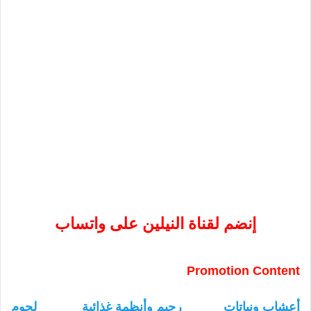
إنضم لقناة النيلين على واتساب
Promotion Content
أعشاب ونباتات
رجيم وأنظمة غذائية
لحوم