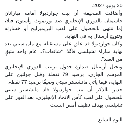
30 يونيو 2027.
وأضافت الصحيفة، أن بيب جوارديولا أمامه مباراتان
حاسمتان بالدوري الإنجليزي ضد بورنموث وأستون فيلا،
إما تنتهي بالحصول على لقب البريميرليج أو خسارته
وتتويج أرسنال به فى النهاية.
وكان جوارديولا قد علق على مستقبله مع مان سيتي بعد
نهاية مباراة تشيلسي قائًلا، “شائعات؟.. عام واحد متبقٍ
من العقد”.
ويحتل أرسنال صدارة جدول ترتيب الدوري الإنجليزي
الموسم الجاري، برصيد 79 نقطة وقبل جولتين على
النهاية، فيما يأتي مانشستر سيتي وصيفًا برصيد 77 نقطة.
جدير بالذكر أن بيب جوارديولا قاد مانشستر سيتي
للحصول على لقب كأس الاتحاد الإنجليزي، بعد الفوز على
تشيلسي بهدف نظيف أمس السبت
اليوم السابع