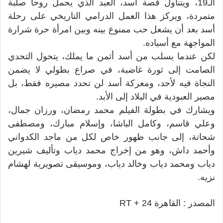
الـ19، ويتناول قصة أسد، العبد الذي يحمل روحا صلبة
متمردة، ويركز هذا العمل الدرامي التاريخي على رحلة
أسد بعد أن يشعل حب ممنوع بينه وبين امرأة حرة شرارة
المواجهة مع أسياده.
لكن عندما يسلب من أسد أثمن ما يملك، يتحول التحدي
الصامت إلى ثورة غاضبة، في صراع بطولي لا يضمن
النجاة فيه لأحد، ومعركة أسد لن تحدد مصيره فقط، بل
مصير العبودية في البلاد إلى الأبد.
ويشارك في بطولة الفيلم محمد رمضان، ورزان جمال،
وعلي قاسم، وكامل الباشا، وإسلام مبارك، ومصطفى
شحاتة، إلى جانب ظهور خاص لكل من ماجد الكدواني
وأحمد داش، وهو من إخراج محمد دياب وتأليف شيرين
دياب ومحمد دياب وخالد دياب، وموسيقى تصويرية لهشام
نزيه.
المصدر : القاهرة 24 + RT