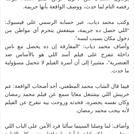
رفضه التام لما حدث، ووصف الواقعة بأنها جريمة.
وكتب محمد دياب، عبر حسابه الرسمي على فيسبوك:
“اللي حصل ده جريمة، مينفعش يتحرم أي مواطن من
دخول مكان بسبب لبسه”.
وأضاف محمد دياب: “المفارقة إن ده يحصل مع ناس
داخلة تتفرج على فيلم أسد اللي هو بالأساس ضد
العنصرية”، مشيرا إلى أن أسرة الفيلم لا تتحمل مسؤولية
ما حدث.
فيما قال الشاب محمد المطعني، أحد أصحاب الواقعة: عم
خريبش اللي بيشتغل معايا سمع عن فيلم محمد رمضان
وكان نفسه يحضره، فخدته وروحت بيه نتفرج عن الفيلم
لأنه بيحب محمد رمضان.
وأضاف: لما وصلنا السينما سألنا فرد الأمن على الباب اللي
ندخل منه، ولكنه اتلخبط أول ما شافنا وبعدين كلم الإدارة