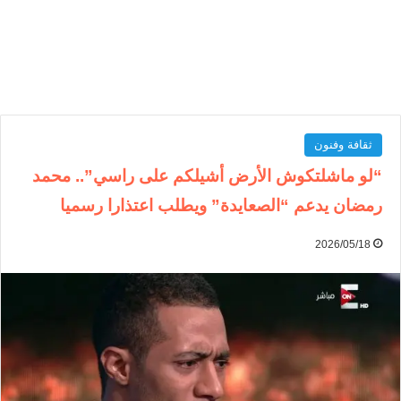
ثقافة وفنون
“لو ماشلتكوش الأرض أشيلكم على راسي”.. محمد
رمضان يدعم “الصعايدة” ويطلب اعتذارا رسميا
2026/05/18