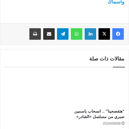
وأسماك
لينكدإن
واتساب
تيلقرام
مشاركة عبر البريد
طباعة
مقالات ذات صلة
“هتفضحينا” .. انسحاب ياسمين
صبري من مسلسل «الشادر»
2026/08/08