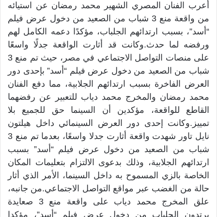
أعرب الفنان المصري الشهير محمد رمضان عن استيائه
من واقعة منع 3 شباب من الصعيد من دخول عرض فيلم
“أسد”، بسبب ارتدائهم الجلباب، مؤكدًا دعمه الكامل لهم
ورفضه لما حدث.وكانت قد أثارت الواقعة جدلًا واسعًا
على منصات التواصل الاجتماعي في مصر، حيث تم منع 3
شباب من الصعيد من دخول عرض فيلم “أسد” بإحدى دور
العرض الفاخرة بسبب ارتدائهم الجلابية، مما دفع الفنان
محمد رمضان والمخرج محمد دياب للتعبير عن رفضهما
القاطع للواقعة، مؤكدين أن السينما حق للجميع بلا
تمييز.وكانت إحدى دور العرض السينمائي داخل هيلتون
نايل تاور شهدت واقعة أثارت جدلا واسعًا، بعدما تم منع 3
شباب من الصعيد من دخول عرض فيلم “أسد” بسبب
ارتدائهم الجلابية، وذلك بدعوى الالتزام بتعليمات المكان
الخاصة بالزي المسموح به داخل السينما، الأمر الذي أثار
حالة من الغضب عبر مواقع التواصل الاجتماعي.من جانبه،
علق المخرج محمد دياب على واقعة منع 3 صعايدة
يرتدون الجلباب من دخول عرض فيلم “أسد”، مؤكدا