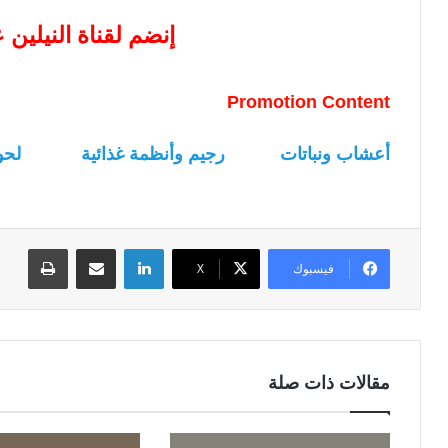
إنضم لقناة النيلين
Promotion Content
أعشاب ونباتات
رجيم وأنظمة غذائية
لحو
لينكدإن
مشاركة عبر البريد
طباعة
فيسبوك
‫X
مقالات ذات صلة