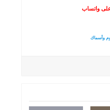
 على واتساب
م وأسماك