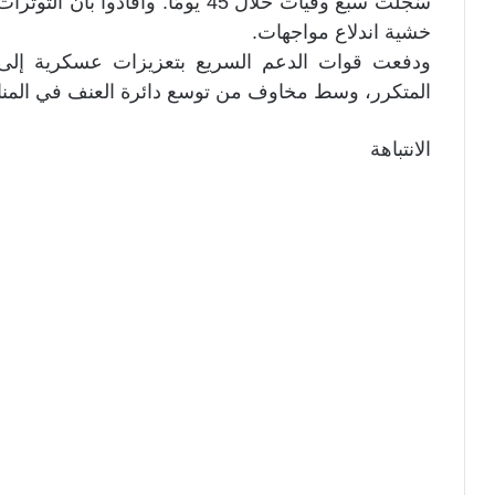
سُجلت سبع وفيات خلال 45 يومًا. وأف
خشية اندلاع مواجهات.
ودفعت قوات الدعم السريع بتعزيزات عسكرية إلى ب
المتكرر، وسط مخاوف من توسع دائرة العنف في المناط
الانتباهة