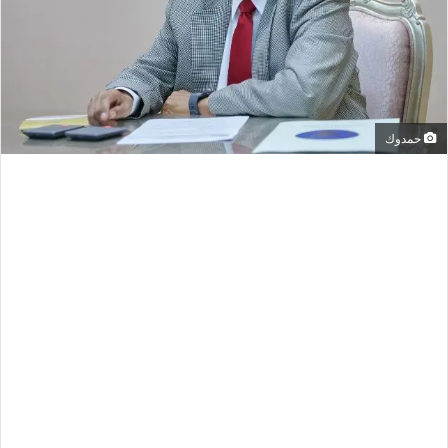
حمدوك