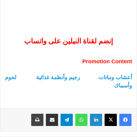
إنضم لقناة النيلين على واتساب
Promotion Content
أعشاب ونباتات
رجيم وأنظمة غذائية
لحوم
وأسماك
لينكدإن
واتساب
تيلقرام
مشاركة عبر البريد
طباعة