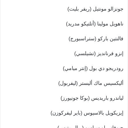
جونزالو مونتيل (ريفر بليت)
ناهويل مولينا (أتلتيكو مدريد)
فالنتين باركو (ستراسبورج)
إنزو فرنانديز (تشيلسي)
رودريجو دي بول (إنتر ميامي)
أليكسيس ماك أليستر (ليفربول)
لياندرو باريديس (بوكا جونيورز)
إيزيكويل بالاسيوس (باير ليفركوزن)
جيوفاني لو سيلسو (ريال بيتيس)