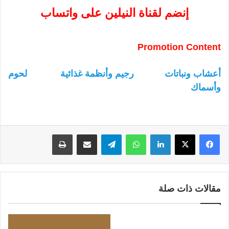
إنضم لقناة النيلين على واتساب
Promotion Content
أعشاب ونباتات
رجيم وأنظمة غذائية
لحوم
وأسماك
لينكدإن
واتساب
تيلقرام
مشاركة عبر البريد
طباعة
مقالات ذات صلة