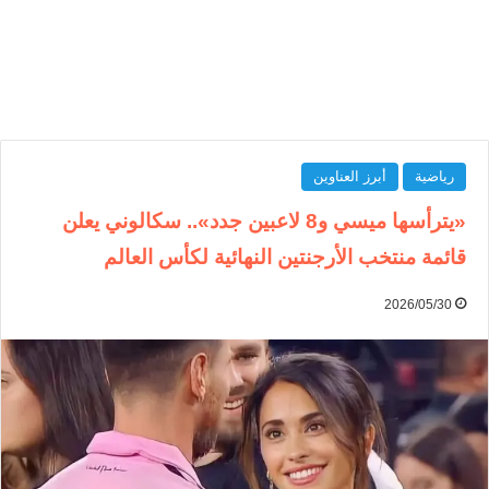
رياضية
أبرز العناوين
«يترأسها ميسي و8 لاعبين جدد».. سكالوني يعلن
قائمة منتخب الأرجنتين النهائية لكأس العالم
2026/05/30