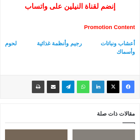
إنضم لقناة النيلين على واتساب
Promotion Content
أعشاب ونباتات
رجيم وأنظمة غذائية
لحوم
وأسماك
لينكدإن
واتساب
تيلقرام
مشاركة عبر البريد
طباعة
مقالات ذات صلة