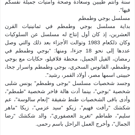
سنة وأنتم طيبين وسعادة وصحة وأمنيات جميلة نفسكم
فيها”.
مسلسل بوجي وطمطم
بداية مسلسل بوجي وطمطم في ثمانينيات القرن
العشرين، إذ كان أول إنتاج له مسلسل عن السلوكيات
وكان ذلكعام 1983 وتوالت الأجزاء بعد ذلك والتي وصل
عددها إلى نحو 18 جزءا، ومنها: “بوجي وطمطم في
رمضان، الفيل الجميل، محطة فلافيلو، حكايات مع بوجي
وطمطم، الفانوس السحري، بوجي وطمطم واسرار جحا،
حبيبتى اسمها مصر، أولاد القمر، رشيد”.
وجسد شخصيات مسلسل “بوجى وطمطم” يونس شلبى
شخصية “بوجي”، بينما أدت هالة فاخر شخصية “طمطم”،
وأدى باقى الشخصيات طنط شفيقة “إنعام سالوسة”، عم
شكشك “رأفت فهيم”، زيكو “سيد عزمي”، زيكا “ماهر
سليم”، طماطم “تغريد العصفوري”، والد شكشك “رضا
الجمال”، وأخرج العمل الراحل باسم رحمى.