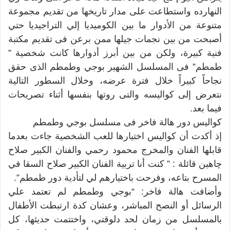
النهارده واستطاعت على مدار تاريخها من تقديم مجموعة
متنوعة من الأدوار ما بين الكوميديا إلي التراجيديا حتي
أصبحت من بين نجمات جيلها ممن برعن فى تقديم مكتبة
فنية كبيرة، ولكن من بين أبرز أدوارها كانت شخصية ”
طمطم” فى المسلسل الشهير بوجي وطمطم الذى حقق
نجاحاً كبيراً خلال فترة عرضه، وخلال السطور التالية
نتعرض إلى كواليسه والتى روتها بنفسها أثناء تصريحات
فيما بعد.
كواليس دور هالة فاخر فى مسلسل بوجي وطمطم
إذ أكدت أن كواليس اختيارها للعب الشخصية جاءت بعدما
قابلها الفنان والمخرج محمود رحمي والفنان الكبير صلاح
چاهين قائلة : ” كنت أنا تربية الفنان الكبير صلاح السقا في
المسرح بتاعه، وفرحت باختيارهم لي لتأدية دور طمطم”.
وأضافت هالة فاخر: “بوجي وطمطم لم تعتمد علي
الرسائل أو النصح المباشر، وعشان كدة ارتبطت الأطفال
بالمسلسل من زمان لحد دلوقتي، واختتمت حديثها، كل