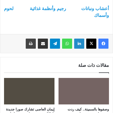
أعشاب ونباتات
رجيم وأنظمة غذائية
لحوم
وأسماك
لينكدإن
واتساب
تيلقرام
مشاركة عبر البريد
طباعة
مقالات ذات صلة
وصفوها بالسمينة.. كيف ردت
إيمان العاصى تشارك صورا جديدة