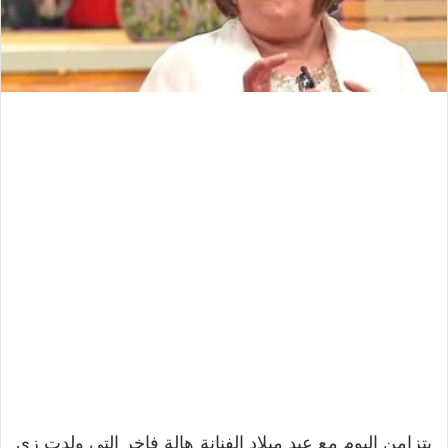
يتزامن اليوم مع عيد ميلاد الفنانة هالة فاخر التى ولدت زي