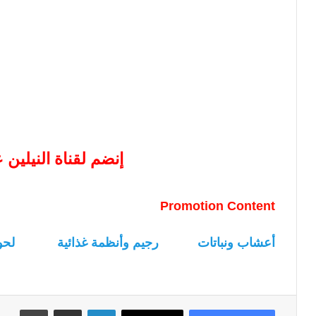
إنضم لقناة النيلين
Promotion Content
أعشاب ونباتات
رجيم وأنظمة غذائية
لحو
لينكدإن
مشاركة عبر البريد
طباعة