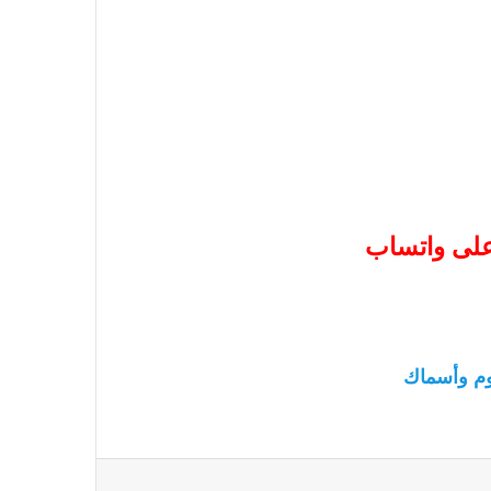
 على واتساب
م وأسماك