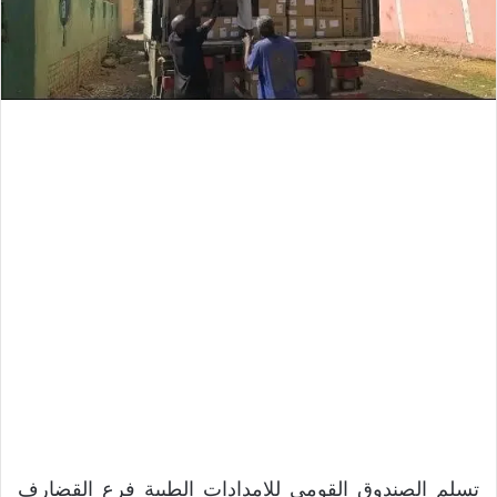
تسلم الصندوق القومي للامدادات الطبية فرع القضارف