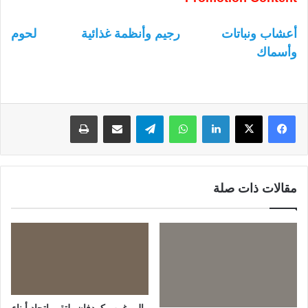
أعشاب ونباتات
رجيم وأنظمة غذائية
لحوم
وأسماك
لينكدإن
واتساب
تيلقرام
مشاركة عبر البريد
طباعة
مقالات ذات صلة
والي غرب كردفان يلتقي اتحاد أبناء