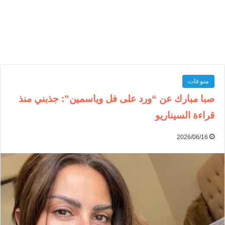
منوعات
صبا مبارك عن “ورد على فل وياسمين”: جذبني منذ
قراءة السيناريو
2026/06/16