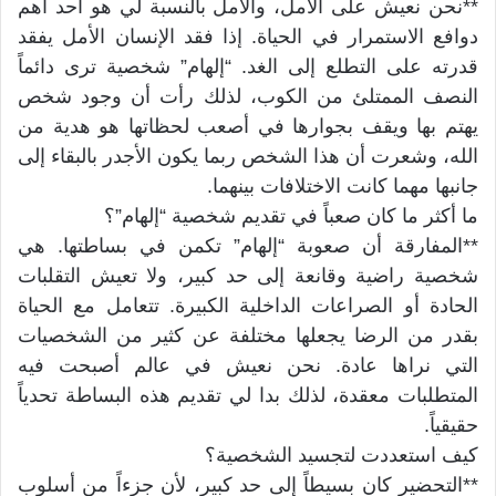
**نحن نعيش على الأمل، والأمل بالنسبة لي هو أحد أهم
دوافع الاستمرار في الحياة. إذا فقد الإنسان الأمل يفقد
قدرته على التطلع إلى الغد. “إلهام” شخصية ترى دائماً
النصف الممتلئ من الكوب، لذلك رأت أن وجود شخص
يهتم بها ويقف بجوارها في أصعب لحظاتها هو هدية من
الله، وشعرت أن هذا الشخص ربما يكون الأجدر بالبقاء إلى
جانبها مهما كانت الاختلافات بينهما.
ما أكثر ما كان صعباً في تقديم شخصية “إلهام”؟
**المفارقة أن صعوبة “إلهام” تكمن في بساطتها. هي
شخصية راضية وقانعة إلى حد كبير، ولا تعيش التقلبات
الحادة أو الصراعات الداخلية الكبيرة. تتعامل مع الحياة
بقدر من الرضا يجعلها مختلفة عن كثير من الشخصيات
التي نراها عادة. نحن نعيش في عالم أصبحت فيه
المتطلبات معقدة، لذلك بدا لي تقديم هذه البساطة تحدياً
حقيقياً.
كيف استعددت لتجسيد الشخصية؟
**التحضير كان بسيطاً إلى حد كبير، لأن جزءاً من أسلوب