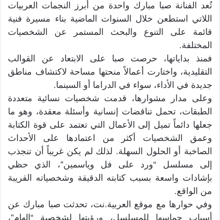
تُعد الفنانة صبا مبارك واحدة من أبرز النجمات العربيات
اللاتي استطعن خلال السنوات الماضية بناء مسيرة فنية
قائمة على التنوع والبحث المستمر عن الشخصيات
المختلفة.
فمنذ بداياتها، حرصت صبا على الابتعاد عن القوالب
التقليدية، واختارت أعمالاً منحتها مساحة لاكتشاف مناطق
جديدة في الأداء، سواء في الدراما أو السينما.
وعلى مدار مشوارها، قدمت شخصيات نسائية متعددة
الطبقات، تحمل تناقضات إنسانية وأسئلة معقدة، وهو ما
جعلها دائماً تميل إلى الأعمال التي تعتمد على قوة الكتابة
وعمق الشخصيات أكثر من اعتمادها على الأحداث
الصاخبة أو الحلول السهلة. لذلك لم يكن غريباً أن تنجذب
إلى مسلسل “ورد على فل وياسمين”، الذي حظي
بإشادات واسعة بسبب كتابته الدقيقة وشخصياته القريبة
من الواقع.
وفي حوارها مع موقع العربية.نت، تحدثت صبا مبارك عن
أسباب حماسها للمسلسل، ورؤيتها لشخصية “إلهام”،