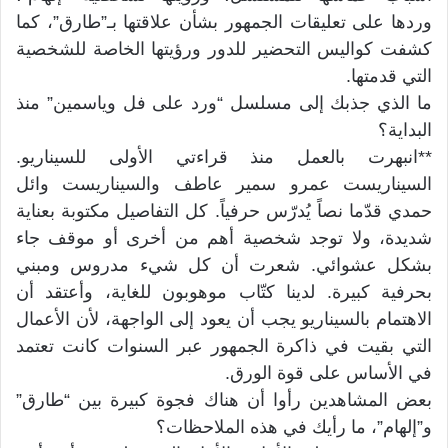
وردها على تعليقات الجمهور بشأن علاقتها بـ”طارق”، كما
كشفت كواليس التحضير للدور ورؤيتها الخاصة للشخصية
التي قدمتها.
ما الذي جذبك إلى مسلسل “ورد على فل وياسمين” منذ
البداية؟
**انبهرت بالعمل منذ قراءتي الأولى للسيناريو.
السيناريست عمرو سمير عاطف والسيناريست وائل
حمدي قدّما نصاً يُدرّس حرفياً. كل التفاصيل مكتوبة بعناية
شديدة، ولا توجد شخصية أهم من أخرى أو موقف جاء
بشكل عشوائي. شعرت أن كل شيء مدروس ومبني
بحرفية كبيرة. لدينا كتّاب موهوبون للغاية، وأعتقد أن
الاهتمام بالسيناريو يجب أن يعود إلى الواجهة، لأن الأعمال
التي بقيت في ذاكرة الجمهور عبر السنوات كانت تعتمد
في الأساس على قوة الورق.
بعض المشاهدين رأوا أن هناك فجوة كبيرة بين “طارق”
و”إلهام”، ما رأيك في هذه الملاحظات؟