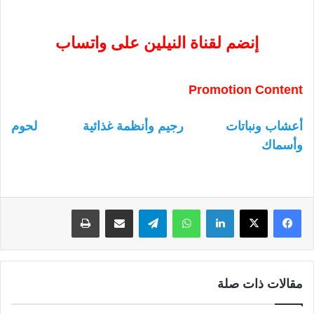
إنضم لقناة النيلين على واتساب
Promotion Content
أعشاب ونباتات
رجيم وأنظمة غذائية
لحوم
وأسماك
لينكدإن
واتساب
تيلقرام
مشاركة عبر البريد
طباعة
مقالات ذات صلة