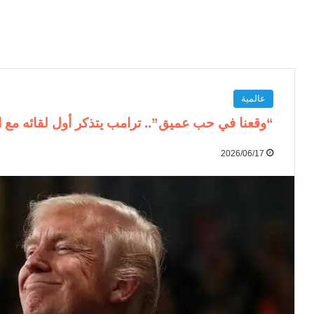
عالمية
“وقعنا في حب عميق”.. ترامب يتذكر أول لقائه مع
2026/06/17