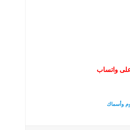
 على واتساب
م وأسماك