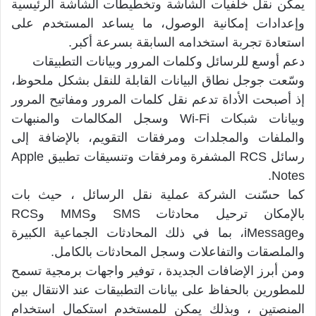
يمكن نقل خلفيات الشاشة وتخطيطات الشاشة الرئيسية
وإعدادات إمكانية الوصول، ما يساعد المستخدم على
استعادة تجربة استخدامه السابقة بسرعة أكبر.
دعم أوسع للرسائل وكلمات المرور وبيانات التطبيقات
وسّعت جوجل نطاق البيانات القابلة للنقل بشكل ملحوظ،
إذ أصبحت الأداة تدعم نقل كلمات المرور ومفاتيح المرور
وبيانات شبكات Wi-Fi وسجل المكالمات والمنبهات
والملفات والمجلدات ومرفقات التقويم، بالإضافة إلى
رسائل RCS المشفرة ومرفقات وتنسيقات تطبيق Apple
Notes.
كما حسّنت الشركة عملية نقل الرسائل ، حيث بات
بالإمكان ترحيل محادثات SMS وMMS وRCS
وiMessage، بما في ذلك المحادثات الجماعية الكبيرة
والملصقات والتفاعلات وسجل المحادثات بالكامل.
ومن أبرز الإضافات الجديدة ، توفير واجهات برمجية تسمح
للمطورين بالحفاظ على بيانات التطبيقات عند الانتقال بين
المنصتين ، وبذلك يمكن للمستخدم استكمال استخدام