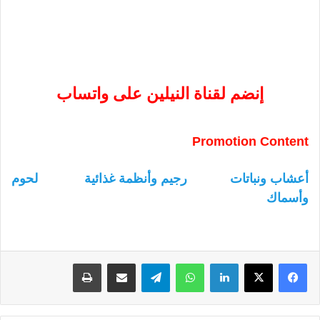
إنضم لقناة النيلين على واتساب
Promotion Content
أعشاب ونباتات
رجيم وأنظمة غذائية
لحوم
وأسماك
لينكدإن
واتساب
تيلقرام
مشاركة عبر البريد
طباعة