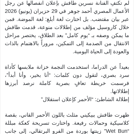
لم تكتفِ الفنانة نسرين طافش بإعلان انفصالها عن رجل
الأعمال المصري أحمد جوهر في 29 حزيران (يونيو) 2026
عبر بيان مقتضب. بل اختارت لغة أبلغ: لغة الموضة. فمن
خلال كاروسيل مؤلف من إطلالات منوعة، قدمت طافش
ما يمكن وصفه بـ “يوم كامل” بعد الطلاق، يختصر مراحل
الانتقال من الصدمة إلى التمكين، مروراً بالاهتمام بالذات
والعودة إلى الحياة اليومية.
بعيداً عن الدراما، استخدمت النجمة خزانة ملابسها كأداة
سرد بصري، لتقول دون كلمات: “أنا بخير، وأنا أبدأ”،
فرسمت خريطة تعافٍ بصرية كاملة نرصد أبرزها
إطلالاتها.
إطلالة الشاطئ: “الأحمر كإعلان استقلال”
ظهرت طافش ببيكيني مثلث باللون الأحمر القاني، بقصة
كلاسيكية وحمالات رفيعة. واختارت تسريحة كعكة مبللة
“Wet Bun” زينتها بوردة من الفرو البرتقالي، إلى جانب