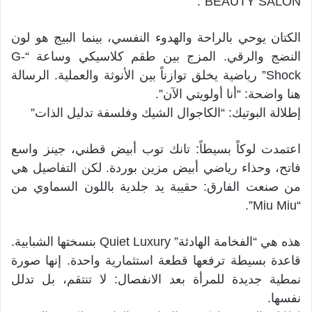
BEAUTY SALON”.
الكتان يوحي بالراحة والهدوء النفسي، بينما البيج هو لون
النضج والرقي. المزج بين طقم كلاسيكي وساعة “G-
Shock” رياضية يخلق توازناً بين الأنوثة والعملية. الرسالة
هنا واضحة: “أنا أولويتي الآن”.
إطلالة البوتيك: “الكاجوال الشيك وفلسفة تدليل الذات”
اعتمدت لوكاً بسيطاً: تانك توب أبيض قطني، جينز واسع
فاتح، وحذاء رياضي أبيض مزين بوردة. لكن التفاصيل هي
من صنعت الفارق: حقيبة يد جلدية باللون السماوي من
“Miu Miu”.
هذه هي “الفخامة الهادئة” Quiet Luxury بنسختها الشبابية.
قاعدة بسيطة ترفعها قطعة استثمارية واحدة. إنها صورة
نمطية جديدة للمرأة بعد الانفصال: لا تنتقم، بل تدلل
نفسها.