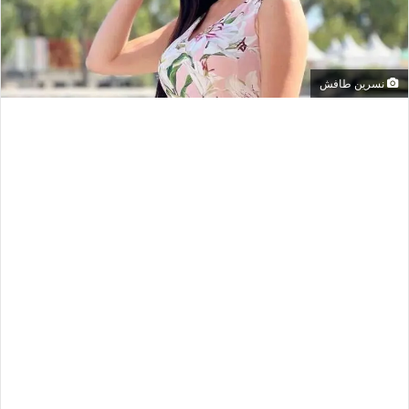
نسرين طافش