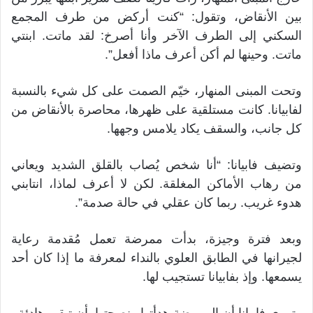
بين الأنقاض، وتقول: “كنت أركض من طرف المجمع
السكني إلى الطرف الآخر وأنا أصرخ: لقد ماتت. ابنتي
ماتت. وحينها لم أكن أعرف ماذا أفعل”.
وتحت المبنى المنهار، خيّم الصمت على كل شيء بالنسبة
لفابيانا. كانت مستلقية على ظهرها، محاصرة بالأنقاض من
كل جانب، والسقف يكاد يلامس وجهها.
وتضيف فابيانا: “أنا شخص يُصاب بالقلق الشديد ويعاني
من رهاب الأماكن المغلقة. لكن لا أعرف لماذا، انتابني
هدوء غريب. ربما كان عقلي في حالة صدمة”.
وبعد فترة وجيزة، بدأت ممرضة تعمل مُقدمة رعاية
لجيرانها في الطابق العلوي بالنداء لمعرفة ما إذا كان أحد
يسمعها. وإذ بفابيانا تستجيب لها.
وتروي فابيانا أن الممرضة هدأتها ونصحتها بأن تبقى هادئة.