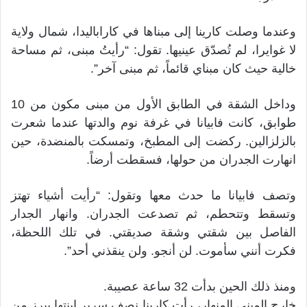
وعندما وصلت كارينا إلى مبناها في كاراباليدا، شمال ولاية
لا غوايرا، لم تُصدّق عينيها. تقول: “رأيتُ مبنى، ثم مساحة
خالية حيث كان مبناي قائماً، ثم مبنى آخر”.
وداخل الشقة في الطابق الأول من مبنى مكون من 10
طوابق، كانت فابيانا في غرفة نوم والدتها عندما شعرت
بالزلزالين. ركضت إلى المطبخ، وتمسكت بالمنضدة، حين
انهارت الجدران من حولها، فسقطت أرضاً.
وتصف فابيانا ما حدث معها وتقول: “رأيت أشياء تهتز
وتسقط وتتحطم، ثم تصدعت الجدران. وانهار الجدار
الفاصل بين شقتي وشقة صديقتي. في تلك اللحظة،
فكرت أنني سأموت. لن أنجو. ولن ينقذني أحد”.
ومنذ ذلك الحين بدأت 32 ساعة عصيبة.
خارج المبنى المنهار، رأت كارينا نصف سرير ابنتها يبرز من