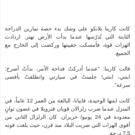
كانت كارينا بلانكو على وشك بدء حصة تمارين الدراجة
الثابتة التي تُدرّسها عندما بدأت الأرض تهتز. ازدادت
الهزات قوة، فأمسكت حقيبتها وركضت إلى الخارج مع
الجميع.
قالت كارينا: “عندما أدركتُ فداحة الأمر، بدأتُ أصرخ:
ابنتي، ابنتي! جلستُ في سيارتي وانطلقتُ بأقصى
سرعة”.
كانت ابنتها الوحيدة، فابيانا، البالغة من العمر 12 عاماً، في
المنزل عندما ضرب زلزالان قويان فنزويلا في غضون ثوانٍ
معدودة في 24 يونيو/ حزيران. كان الزلزال الثاني من
أقوى الهزات التي ضربت البلاد منذ قرن، حيث بلغت قوته
7.5 درجة.