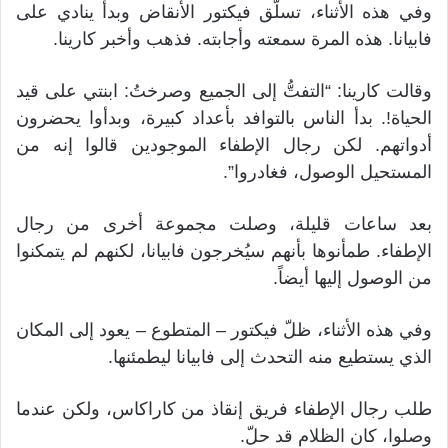
وفي هذه الأثناء، تسلّق فيكتور الأنقاض وبدأ ينادي على
فابيانا. هذه المرة سمعته وأجابته. فذهب وأخبر كارينا.
وقالت كارينا: “التفتُّ إلى الجميع وصرختُ: ابنتي على قيد
الحياة!. بدأ الناس بالتوافد بأعداد كبيرة، وبدأوا يحضرون
أدواتهم. لكن رجال الإطفاء الموجودين قالوا إنه من
المستحيل الوصول، فغادروا”.
بعد ساعات قليلة، وصلت مجموعة أخرى من رجال
الإطفاء. طمأنوها بأنهم سيُخرجون فابيانا، لكنهم لم يتمكنوا
من الوصول إليها أيضاً.
وفي هذه الأثناء، ظلّ فيكتور – المتطوع – يعود إلى المكان
الذي يستطيع منه التحدث إلى فابيانا ليطمئنها.
طلب رجال الإطفاء فريق إنقاذ من كاراكاس، ولكن عندما
وصلوا، كان الظلام قد حلّ.