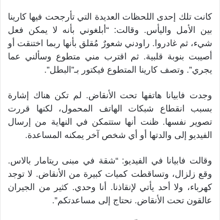
كانت تلك إحدى اللحظات العديدة التي تأرجحت فيها كارينا
بين الأمل واليأس. وقالت: “أبلغوني بأنه لا يمكن فعل
شيء، ثم غادروا. راودني شعورٌ مُقلق بأنها ربما اختنقت أو
أصيبت بنوبة قلبية. ثم اقترب مني متطوع وسألني عما
يجري”. وتصف كارينا المتطوع فيكتور بـ”البطل”.
وجدت فابيانا هاتفها تحت الأنقاض. لم تكن هناك إشارة
بسبب انقطاع شبكات الهاتف المحمول، لكنها قررت
تصوير نفسها. ظنت أنها ستتمكن في النهاية من إرسال
الفيديو إلى والدتها أو أي شخص آخر يمكنه المساعدة.
وقالت فابيانا في الفيديو: “شقة في مبنى ريتامار بالاس.
وقع زلزال، وتساقطت كميات كبيرة من الأنقاض. لا توجد
كهرباء، ولا أحد يأتي لإنقاذنا. أنا وحدي. كثير من الجيران
عالقون تحت الأنقاض. نحتاج إلى مساعدتكم”.