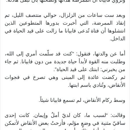
وبعد ست ساعات من الزلزال، حوالي منتصف الليل، تم
إنقاذ الممرضة، التي أخبرت بدورها المتطوعين الذين
انتشلوها أن فتاة تُدعى فابيانا ما زالت على قيد الحياة في
الداخل.
أما عن والدتها، فتقول: “كنت قد سلّمت أمري إلى الله،
وطلبت منه القوة لأبدأ حياة جديدة من دون فابيانا. ثم جاء
من يخبرني: ابنتك على قيد الحياة”.
ثم ركضت عائدة إلى المبنى وهي تصرخ في فجوات
الأنقاض، وتُنادي باسم ابنتها.
وسط ركام الأنقاض، لم تسمع فابيانا شيئاً.
وقالت: “لسبب ما، كان لديّ أملٌ وإيمان. كانت إحدى
ساقيّ مثنية في وضعٍ مؤلم، فأزحتُ بعض الأنقاض لأتمكن