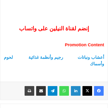
إنضم لقناة النيلين على واتساب
Promotion Content
أعشاب ونباتات
رجيم وأنظمة غذائية
لحوم
وأسماك
لينكدإن
واتساب
تيلقرام
مشاركة عبر البريد
طباعة