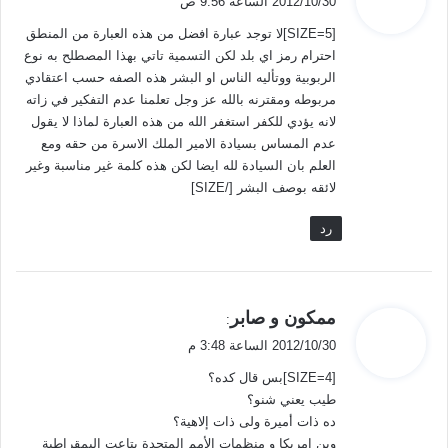
2012/10/30 الساعة 9:56 ص
و
[SIZE=5]لا توجد عبارة افضل من هذه العبارة من المنطق
ل
احترام رمز اي بلد لكن التسمية تاتي بهذا المصطلح به نوع
الربوبية ووتأليه الناس او البشر هذه الصفه حسب اعتقادي
مربوطه ومقترنه بالله عز وجل تعلمنا عدم التفكير في زاته
لانه يؤدي للكفر استغفر الله من هذه العبارة لماذا لا يقول
عدم المساس بسيادة الامير الملك الاسرة من حقه ومع
العلم بان السيادة لله ايضا لكن هذه كلمة غير مناسبة وغير
لائقه بوصف البشر [/SIZE]
رد
ي
ممكون و صابر
:
ق
2012/10/30 الساعة 3:48 م
و
[SIZE=4]بس قال كده؟
ل
طيب يعني شنو؟
ده ذات أميرة ولى ذات إلاهية؟
وين امريكا و منظمات الأمم المتحدة بتاعت اليمقراطية