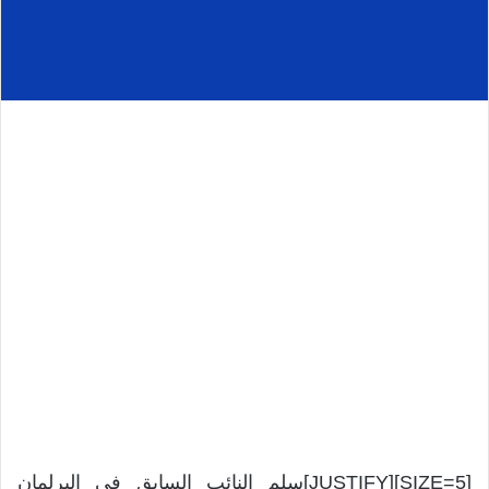
[SIZE=5][JUSTIFY]سلم النائب السابق في البرلمان