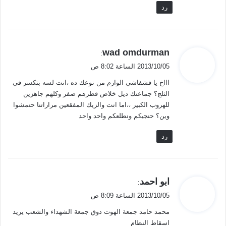
رد
ي
wad omdurman
:
ق
2013/10/05 الساعة 8:02 ص
و
اااخ يا فشفاشي الوارم من نوعك ده ،انت لسه بتكسر في
ل
الثلج؟ جماعتك ديل خلاص قطرهم صفر وكلهم جاهزين
للهروب الكبير ،،اما انت والزيك المفقعين مراراتنا حتمشوا
وين؟ حنجيكم ونطلعكم واحد واحد
رد
ي
ابو احمد
:
ق
2013/10/05 الساعة 8:09 ص
و
محمد حامد جمعة الهوت دوق جمعة الشهداء والشعب يريد
ل
اسقاط النظام