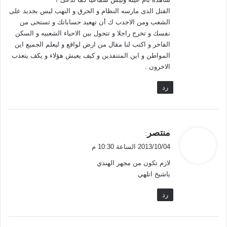
القتل الذى مارسه النظام و الحرق و النهب ليس بجديد على
الشعب ومن الاجدب ك أن تهعيد حساباتك و تستحى من
نفسك و تخرج راجلا و تتجول بين الاحياء الشعبيه و السكن
الفاخر و اكتب لنا مقال من ارض لواقع و ليعلم الجميع اين
المواطن و اين المتنفذين و كيف يعيش هؤلاء و يكف يتعذب
الاخرون .
رد
ي
منتصر
:
ق
2013/10/04 الساعة 10:30 م
و
لازم تكون من مجهر الهندي
ل
ياشيخ اتلهي
رد