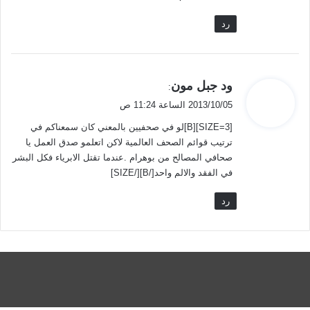
رد
ي
ود جبل مون
:
ق
2013/10/05 الساعة 11:24 ص
و
[SIZE=3][B]لو في صحفيين بالمعني كان سمعناكم في
ل
ترتيب قوائم الصحف العالمية لاكن اتعلمو صدق العمل يا
صحافي المصالح من بوهرام .عندما تقتل الابرياء فكل البشر
في الفقد والالم واحد[/B][/SIZE]
رد