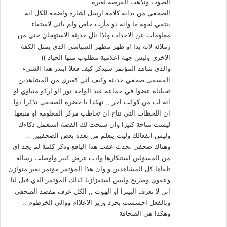
الصوت وتذهب الفرصة لغيره ..
الصحفي من بداية كلامه ارسل اشارة واضحة للكل انه
ينتمي لجهة ما وانه ذو مأرب خاص ولم ياتي لاستقاء
معلومات عن الاحداث ولذا نال حديثة الاستهجان حتى من
زملائه لانه بدا او ظهر مظهر السياسي الذي يمثل الكفة
الاخرى وليس جهة اعلامية مطلوب منها الحياد ))
والذي شاهد المؤتمر سيذكر كيف فعلا ابتدر هذا الشيء
المسمى صحفي حديثه وكيف اني كغيري من المشاهدين
تخيلناه عضوا في جماعة عبد الواحد نور ااو اركو منياوي او
انه ات من كوكب اخر ,, نهكذا يا حضرة الصحفي تذكرا دوا
ان اللحظات التي تتاح ان تخاطب مركز المعلومة او منبعها
ليست متاحة كثيرا وان سنحت لك الفصة استعمل ذكاءك
وليس انفعالك وليت يتعلم من بعده بعض الصحفيين ..
وهناك صحفي تحدث عقب هذا اليافع وذكر كلمة لم يجد اي
من المسؤلين استنكارها وادت غرض كبير واوصلت رسالة
تلقاها كل المشاهدين و وان هذا المؤتمر مؤتمر يعبر متوازن
وعفوي وصريح وليس استفزازيا كذلك المؤتمر الذي قيل لنا
انن لا نعرف البيتزا او الهوت ,, الكل عرف مقصد الصحفي
وبالفعل احسست بحرد وزير الاعلاام ووالي الخرطوم ..
وهكذا هي الصحافة