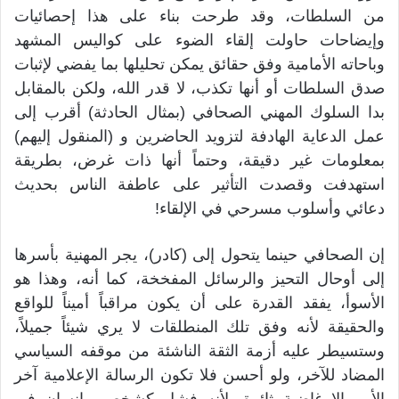
من السلطات، وقد طرحت بناء على هذا إحصائيات
وإيضاحات حاولت إلقاء الضوء على كواليس المشهد
وباحاته الأمامية وفق حقائق يمكن تحليلها بما يفضي لإثبات
صدق السلطات أو أنها تكذب، لا قدر الله، ولكن بالمقابل
بدا السلوك المهني الصحافي (بمثال الحادثة) أقرب إلى
عمل الدعاية الهادفة لتزويد الحاضرين و (المنقول إليهم)
بمعلومات غير دقيقة، وحتماً أنها ذات غرض، بطريقة
استهدفت وقصدت التأثير على عاطفة الناس بحديث
دعائي وأسلوب مسرحي في الإلقاء!
إن الصحافي حينما يتحول إلى (كادر)، يجر المهنية بأسرها
إلى أوحال التحيز والرسائل المفخخة، كما أنه، وهذا هو
الأسوأ، يفقد القدرة على أن يكون مراقباً أميناً للواقع
والحقيقة لأنه وفق تلك المنطلقات لا يري شيئاً جميلاً،
وستسيطر عليه أزمة الثقة الناشئة من موقفه السياسي
المضاد للآخر، ولو أحسن فلا تكون الرسالة الإعلامية آخر