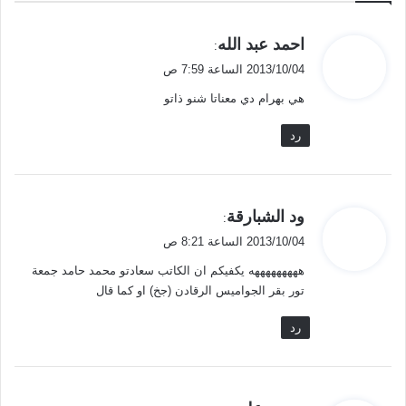
ي
احمد عبد الله
:
ق
2013/10/04 الساعة 7:59 ص
و
هي بهرام دي معناتا شنو ذاتو
ل
رد
ي
ود الشبارقة
:
ق
2013/10/04 الساعة 8:21 ص
و
هههههههههه يكفيكم ان الكاتب سعادتو محمد حامد جمعة
ل
تور بقر الجواميس الرقادن (جخ) او كما قال
رد
ي