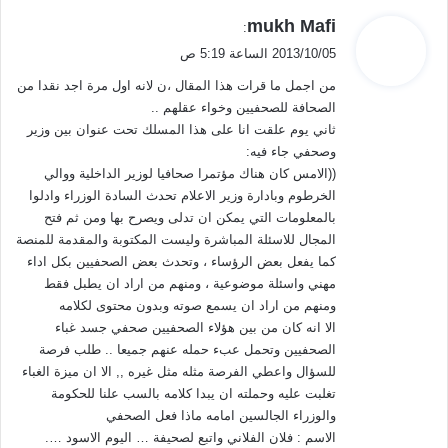
ي
mukh Mafi
:
ق
2013/10/05 الساعة 5:19 ص
و
من اجمل ما قرات هذا المقال ،ن لانه اول مرة اجد نقدا من
ل
الصحافة للصحفيين وخواء عقلهم ..
ثاني يوم علقت انا على هذا المسلك تحت عنوان بين وزير
وصحفي جاء فيه:
((الامس كان هناك مؤتمرا صحافيا لوزير الداخلية ووالي
الخرطوم وبادارة وزير الاعلام تحدث السادة الوزراء وادلوا
بالمعلومات التي يمكن ان تدلى ويصرح بها ومن ثم فتح
المجال للاسئلة المباشرة وليست المكتوبة والمقدمة للمنصة
كما يفعل بعض الرؤساء ، وتحدث بعض الصحفيين بكل اداء
مهني واسئلة موضوعية ، ومنهم من اراد ان يطبل فقط
ومنهم من اراد ان يسمع صوته وبدون محتوى لكلامه
الا انه كان من بين هؤلاء الصحفيين صحفي جسد غباء
الصحفيين وتحمل عبء حمله عنهم جميعا .. طلب فرصة
للسؤال واعطي الفرصة مثله مثل غيره ,, الا ان ميزة الغباء
تغلبت عليه وحملته ان يبدا كلامه بالسب علنا للحكومة
والوزراء الجالسين امامه ماذا فعل الصحفي
الاسم : فلان الفلاني واتبع لصحيفة … اليوم الاسود ….