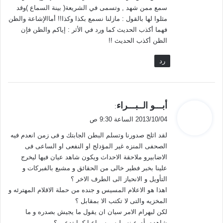
سمع ممن شهد , وتسمى في الشريعة( بينة السماع )وقد
مثلوا لها بالقول : مازلنا نسمع بكذا وكذا!! أماالإشاعة والظن
فهما أكذب الحديث كما ورد في الأثر : إياكم والظن فإن
الظن أكذب الحديث !!
رد
ي
أبـــو الــبـــراء
:
ق
2013/10/04 الساعة 9:30 ص
و
لقد اثلج صدورنا وتسلم البطن الجابتك و فى زمن انعدم فيه
ل
الصحفى المنزه غير المؤدلج او النفعى او الساعى فى
الاضابيرو ملاحقة الاحداث ويكون شاهد عيان فيها ليخرج
علينا بخبر فطير خالى من الحقائق و مشبع بالفبركات و
التأويل و الانحياز الى الطرف الاخر ؟
اهذا هو الاعلام المسيس و جنده من حملة الاقلام المهترئه و
المخزيه والتى لا تكتب الا بمقابل ؟
لكن لبهرام الامر سيان ان يقول ما يجيش بصدره و ما
شاهده بأم عينه وليس سماعيا كما تدعى ؟