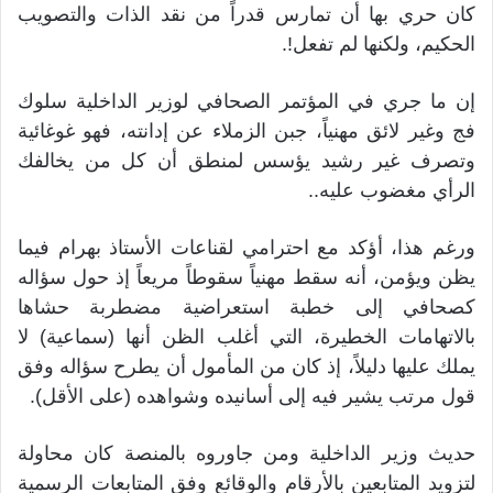
كان حري بها أن تمارس قدراً من نقد الذات والتصويب
الحكيم، ولكنها لم تفعل!.
إن ما جري في المؤتمر الصحافي لوزير الداخلية سلوك
فج وغير لائق مهنياً، جبن الزملاء عن إدانته، فهو غوغائية
وتصرف غير رشيد يؤسس لمنطق أن كل من يخالفك
الرأي مغضوب عليه..
ورغم هذا، أؤكد مع احترامي لقناعات الأستاذ بهرام فيما
يظن ويؤمن، أنه سقط مهنياً سقوطاً مريعاً إذ حول سؤاله
كصحافي إلى خطبة استعراضية مضطربة حشاها
بالاتهامات الخطيرة، التي أغلب الظن أنها (سماعية) لا
يملك عليها دليلاً، إذ كان من المأمول أن يطرح سؤاله وفق
قول مرتب يشير فيه إلى أسانيده وشواهده (على الأقل).
حديث وزير الداخلية ومن جاوروه بالمنصة كان محاولة
لتزويد المتابعين بالأرقام والوقائع وفق المتابعات الرسمية