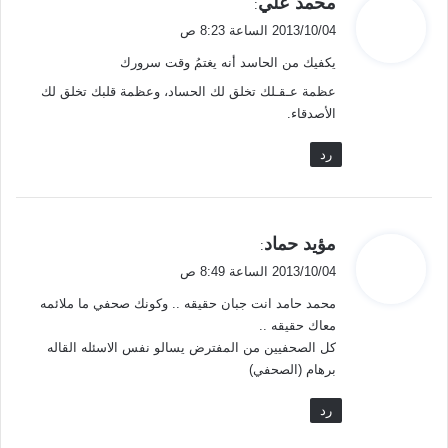
محمد علي
:
ق
2013/10/04 الساعة 8:23 ص
و
يكفيك من الحاسد أنه يغتمُ وقت سرورك
ل
عظمة عـقـلك تخلق لك الحساد، وعظمة قلبك تخلق لك
الأصدقاء.
رد
ي
مؤيد حماد
:
ق
2013/10/04 الساعة 8:49 ص
و
محمد حامد انت جبان حقيقه .. وكونك صحفي ما ملائمه
ل
معاك حقيقه ..
كل الصحفيين من المفترض يسالو نفس الاسئله القاله
برهام (الصحفي)
رد