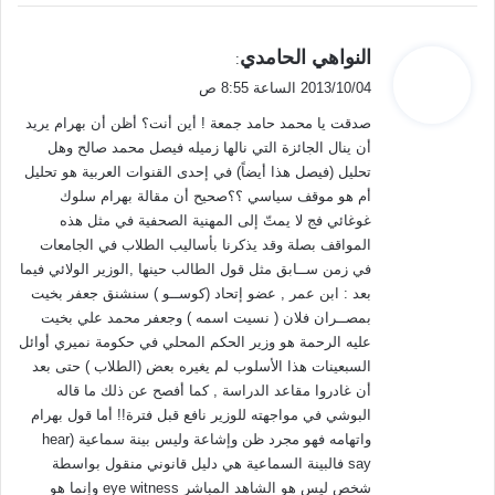
ي
النواهي الحامدي
:
ق
2013/10/04 الساعة 8:55 ص
و
صدقت يا محمد حامد جمعة ! أين أنت؟ أظن أن بهرام يريد
ل
أن ينال الجائزة التي نالها زميله فيصل محمد صالح وهل
تحليل (فيصل هذا أيضاً) في إحدى القنوات العربية هو تحليل
أم هو موقف سياسي ؟؟صحيح أن مقالة بهرام سلوك
غوغائي فج لا يمتّ إلى المهنية الصحفية في مثل هذه
المواقف بصلة وقد يذكرنا بأساليب الطلاب في الجامعات
في زمن ســابق مثل قول الطالب حينها ,الوزير الولائي فيما
بعد : ابن عمر , عضو إتحاد (كوســو ) سنشنق جعفر بخيت
بمصــران فلان ( نسيت اسمه ) وجعفر محمد علي بخيت
عليه الرحمة هو وزير الحكم المحلي في حكومة نميري أوائل
السبعينات هذا الأسلوب لم يغيره بعض (الطلاب ) حتى بعد
أن غادروا مقاعد الدراسة , كما أفصح عن ذلك ما قاله
البوشي في مواجهته للوزير نافع قبل فترة!! أما قول بهرام
واتهامه فهو مجرد ظن وإشاعة وليس بينة سماعية (hear
say فالبينة السماعية هي دليل قانوني منقول بواسطة
شخص ليس هو الشاهد المباشر eye witness وإنما هو