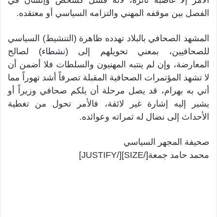
الأمر إلا غاضبة ثائرة، لأنه فشل كشخص وإنسان في
الفصل بين موقفه المهني والتزامه السياسي أو معتقده.
المشهد الصحافي بالبلاد تهدده ظاهرة (التنشيط) السياسي
للصحافيين، بمعني تحويلهم إلى (نشطاء) لصالح
المعارضة، وإن لم ينتبه المهنيون والسلطات فلا أضمن أن
لا تشهد المؤتمرات الصحافية المقبلة تصرفاً أشد تهوراً مما
أتي به بهرام، قد يصل مرحلة أن يلكم صحافي وزيراً أو
يشير إليه إشارة غير لائقة، فالأمر تحول من تغطية
الأحداث إلى نضال له ثمراته وعوائده.
صحيفة المجهر السياسي
محمد حامد جمعة[/SIZE][/JUSTIFY]