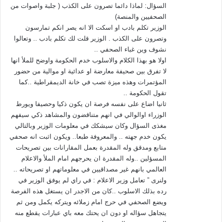
السؤال: لماذا دائما تصرون على الكذب ( جلبة واصوات من
الصحفيين والمنصة)
الوزير تكلم بادب او اسكت الا انه يصر انكم تمارسون
وتصرون على الكذب . الوزير قلت لك تكلم بادب .. وتعالوا
نشوف وين غباء الصحفي ..
اولا هو بهذا الكلام والاسلوب خدم الحكومة واوضح للملأ انها
لا تفرق بين صحيفة معارضة او عدائية او موالية من حضور
المؤتمرات وهذه ميزة تصب في خانة الديمقراطية ..كما
تقول الحكومة ..
ثانيا اضاع على نفسه فرصة ان يكون ذكيا وحصيفا ويورط
الوزراء اوالوالي في انهم متناقضون والمشاهد ذكي سيفهم
مغذى السؤال وكان سيشكك في معلومات الوزير وبالتالي
يكون خدم جهته .. والمعروفة طبعا.. ويكون اثبت انه صحفي
متابع ومدقق وله المقدرة بعمل المقارانات بين تصريحات
المسؤلين ..وله المقدرة ان يحرجهم امام الملأ والاعلام
العالمي بانهم غير مصداقيين في معلوماتهم او تصريحاته ..
ولنرى ” تعامل وزير الاعلام : في راي لم يوفق الوزير في
رده بذلك الاسلوب ..كان من الاجدر ان يستغل هذه الفرصة
ويضع الصحفي في حرج امام زملائه ويتركه يكمل ومن ثم
يتجاهل سؤاله او دون ان يحتك معه باي عبارات يقطع منه