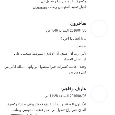
وكسرة الفاتح جبرا راح تتحول لي
اخبار قضية المتهمين وصلت وووووووين
ي
ساخرون
:
ق
2016/04/03 الساعة 7:46 ص
و
ماذا أفعل يا أخي ؟
ل
صدقت …
لأني أريد أن أصدق أن الأيادي المتوضئة ستعمل على
استئصال الفساد
وفعلا…قائمة كسرات جبرا ستطول بواواتها …..لله الأمر من
قبل ومن بعد
ي
عارف وفاهم
:
ق
2016/04/03 الساعة 11:28 ص
و
الأخ لون المنقة، والله أنا خايف كلامك يبقى صاح:- وكسرة
ل
الفاتح جبرا راح تتحول لي اخبار قضية المتهمين وصلت