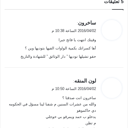
‫5 تعليقات
ي
ساخرون
:
ق
2016/04/02 الساعة 10:38 م
و
وقيتك انتهت يا فاتح جبرا
ل
أها كسراتك بكمية الواوات الفيها بتوديها وين ؟
حقو تشيلها توديها ” دار الوثائق ” للشهادة والتاريخ
ي
لون المنقه
:
ق
2016/04/02 الساعة 10:50 م
و
ساخرون انت صدقتا ؟
ل
والله من عشرات السنين م شفنا لينا مسؤل في الحكومه
دي حاكموهو
يدخلو ب حمد ويمرقو بي خوجلي
م تظن