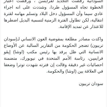
السودانية رفضت التجديد لفرايسن ، ورفضت اعتبار
الخطوة تجاه المسؤول طردا، وشددت على انه اجراء
عادي سيما وأن المسؤول دخل البلاد وتسلم مهامه لقترة
انتقالية، لكن تطاول الفترة الزمنية لتسمية البديل اضطرها
للاعتذار عن تمديد الإقامة.
واكدت مصادر مطلعة بمفوضية العون الانساني لـ(سودان
تربيون) تضجر الحكومة من التقارير السالبة عن الأوضاع
الانسانية التي ظل يرفد بها رئيس مكتب (اوشا) إيڨو
فرايسِن، رئاسة الأمم المتحدة في نيويورك، متضمنة
احصائيات غير دقيقة وقالت إن فترته شهدت توترا وضعفا
في العلاقة بين (اوشا) والحكومة.
سودان تربيون