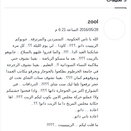
ي
zool
:
ق
2016/05/28 الساعة 6:21 م
و
الله يا ناس الحكومة.. المتمردين والمرتزقة.. جوبوكم
ل
الزييييت ذاتو..؟؟!!.. كاودا .. لي يوم الليلة ؟؟.. كل مرة
شابكننا العيد الدا.. !!!!.. والما قدروا عليهو بالسلاح .. جابوهو
بالزييت ؟؟!!.. بعد ما مسكو الرياضة .. بقينا نشوف حتي
ملاكمة النساء السودانية !!.. التعليم.. بقينا نشوف الرجرجة
في جامعة الخرطوم بطكعوا بالحوجار وبحرقو مكاتب العمدا
وبدوقوهم كمان !!؟؟.. بقينا نشوف ستات الشاي تحت اي
حجر ترفعوا تلقا ليك ست شاي ؟؟!!!.. الدرداقات .. في
الشوارع اكتر من الحوجارة ذاتها ؟؟!!.. واذا فتحتوا خشمكم
ولاا عملتو حركة مجلس الامن بكوب ليكم الزيت ؟؟!!.. اها
حكاية مجلس المريخ دا ما الزيت ذاتوا ؟؟..
اعادة … ذاتو..
اعادة تاني ذاتو..
ما قلت ليكم .. الزيييييييت ..؟؟!!!