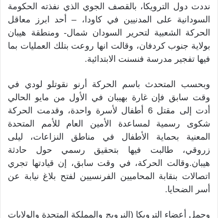
نددت دول الترويكا، بالقصف الجوي الذي نفذته الحكومة
السودانية على المدنيين في كاودا، – أحد ابرز معاقل
الحركة الشعبية لتحرير السودان شمال- ومنطقة هيبان
بولاية جنوب كردفان، وقالت انها روعت بتلك العمليات بما
فيها تفجير مدرسة فنسنت الابتدائية.
وبحسب المتحدث باسم الحركة أرنو نقوتلو لودي في
وقت سابق فإن غارة بهيبان في الأول من مايو الحالي
أدت إلى مقتل 6 أطفال لأسرة واحدة، وقدمت الحركة
شكوى رسمية لمساعدة الأمين العام للأمم المتحدة
المعنية بحماية الأطفال في مناطق النزاعات، ليلى
زروقي، طالبت فيها بتحقيق رسمي حول حادثة
هيبان.وقالت الحركة، في وقت سابق، إن قيادتها تجري
اتصالات بنقابة المحاميين الفرنسيين لفتح بلاغ نيابة عن
أسر الضحايا.
وحمل أعضاء الترويكا (النرويج والمملكة المتحدة والولايات