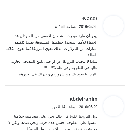
ي
Naser
:
ق
2016/05/28 الساعة 7:58 م
و
يبدو أن طرد مبعوث الشطان الاممي من السودان قد
ل
(لخبط) للأمم المتحدة خططها المشبوهة بعدما كلفتهم
مليارات من الدولارات, لذلك تعوي الترويكا كما تعوي الكلاب
الضالة…
لماذا لا تتحدث الترويكا عن او حتى تلمح للمذبحة الجارية
حاليا في الفلوجة وفي حلب؟!!!!!!!!…..
اللهم انا نعوذ بك من شرورهم و ندرئك في نحورهم
ي
abdelrahim
:
ق
2016/05/29 الساعة 8:14 ص
و
دول الترويكا خلونا في حالنا نحن اولي بمحاسبة حكامنا
ل
امشوا علي الفلوجة احسن هذه حرب ونحن ضدها ولكن لا
حد يقصد قصف المدنيين الا جنود دول الترويكا