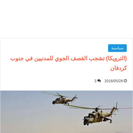
سياسية
(الترويكا) تشجب القصف الجوي للمدنيين في جنوب
كردفان
3
2016/05/28