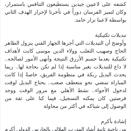
كشفه على لاعبين جيدين يستطيعون التنافس باستمرار،
وكان لتميز الفرسان دوراً في تأخرنا لإحراز الهدف الثاني
بواسطة لاعبنا نزار حامد.
تبديلات تكتيكية
وأوضح أن التبديلات التي أجرها الجهاز الفني بنزول الطاهر
الحاج وصهيب الثعلب وولاء الدين موسى كانت لأهداف
تكتيكية بعدما حسم الأزرق النتيجة وأنهى الأمور لصالحه..
لا داع للتبديلات بغير مناسبة إذا لم تكن بحاجة لها.. ربما
يحدث البديل ربكة في منظومة الفريق، خاصةً إذا كانت
المباراة تمضي نحو منعطف صعب.. يحتاج البديل لوقت
لدخول الأجواء.. نشط الأهلي مع مرور الوقت ووجد
فرصتين كان يمكنه التسجيل، فيما كنا على ثقة من
الوصول إلى شباكه في أكثر من محاولة
إشادة بأكرم
من ناحية ثانية أشاد المدرب الهلالي بالحارس الدولي أكرم