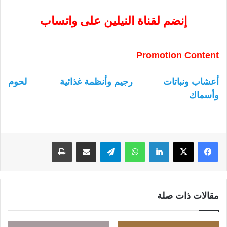
إنضم لقناة النيلين على واتساب
Promotion Content
أعشاب ونباتات
رجيم وأنظمة غذائية
لحوم
وأسماك
لينكدإن
واتساب
تيلقرام
مشاركة عبر البريد
طباعة
مقالات ذات صلة