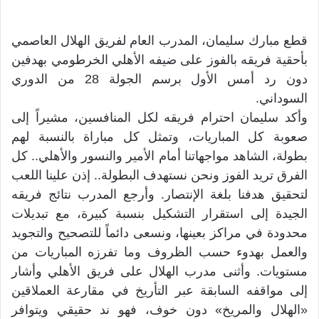
قطع مبارك سليمان، المدرب العام لفريق الهلال العاصمي
بأحقية فريقه بالفوز على ضيفه الأهلي الخرطومي بهدفين
دون رد أمس الأول برسم الجولة 28 من الدوري
السوداني.
وأكد سليمان احترام فريقه لكل المنافسين، مشيراً إلى
صعوبة كل المباريات، وتمثل كل مباراة بالنسبة لهم
بطولة، الشاهد مواجهاتنا أمام الأمير والنسور والأهلي.. كل
الفرق تريد الفوز ونحن نستهدف البطولة.. إذن علينا اللعب
لتحقيق هدفنا بلغة الإنتصار. وأرجع المدرب نتائج فريقه
الجيدة إلى استقرار التشكيل بنسبة كبيرة، مع تبديلات
محدودة في مراكز بعينها، ونسعى دائماً للتصحيح والتجويد
والعمل بهدوء حسب الظروف وما تفرزه المباريات من
مستويات. وأثنى مدرب الهلال على فريق الأهلي وأشار
إلى مواقفه السابقة عبر التأريخ في مقارعة العملاقين
«الهلال والمريخ» دون خوف، فهو ند حقيقي ويتوافر