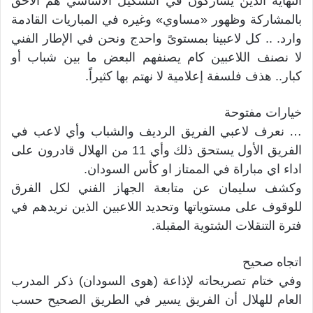
النهاية الذين يشاركون في التشكيل الأساسي هم الأحق
بالمشاركة وظهور «مساوي» وغيره في المباريات القادمة
وارد. .. كل لاعبينا بمستوىً واحدج ونحن في الإطار الفني
لا نصنف اللاعبين كام يصنفهم البعض ما بين شباب أو
كبار.. هذف فلسفة إعلامية لا نهتم بها كثيراً.
خيارات مفتوحة
… نعرف لاعبي الفريق الرديف والشباب وأي لاعب في
الفريق الأول يستحق ذلك وأي 11 من الهلال قادرون على
اداء اي مباراة في الممتاز او كأس السودان.
وكشف سليمان عن متابعة الجهاز الفني لكل الفرق
للوقوف على مستوياتها وتحديد اللاعبين الذين نريدهم في
فترة التنقلات الشتوية المقبلة.
اتجاه صحيح
وفي ختام تصريحاته لإذاعة (هوى السودان) ذكر المدرب
العام للهلال أن الفريق يسير في الطريق الصحيح حسب