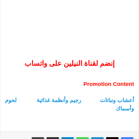
إنضم لقناة النيلين على واتساب
Promotion Content
أعشاب ونباتات
رجيم وأنظمة غذائية
لحوم
وأسماك
لينكدإن
واتساب
تيلقرام
مشاركة عبر البريد
طباعة