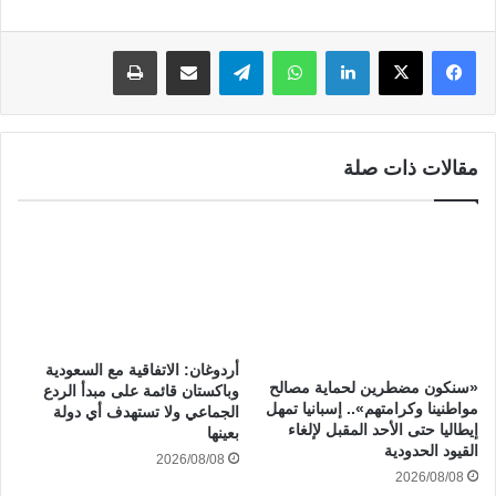
لينكدإن
واتساب
تيلقرام
مشاركة عبر البريد
طباعة
مقالات ذات صلة
أردوغان: الاتفاقية مع السعودية
«سنكون مضطرين لحماية مصالح
وباكستان قائمة على مبدأ الردع
مواطنينا وكرامتهم».. إسبانيا تمهل
الجماعي ولا تستهدف أي دولة
إيطاليا حتى الأحد المقبل لإلغاء
بعينها
القيود الحدودية
2026/08/08
2026/08/08