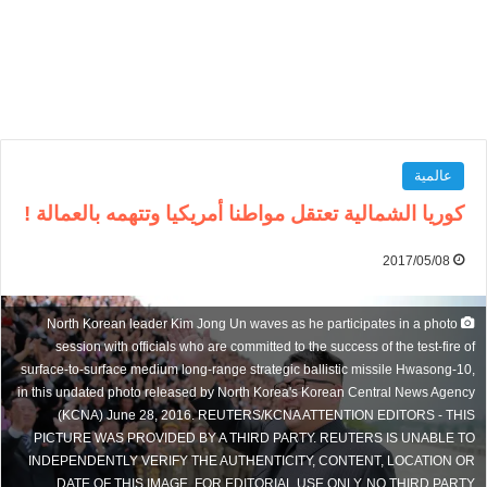
عالمية
كوريا الشمالية تعتقل مواطنا أمريكيا وتتهمه بالعمالة !
2017/05/08
North Korean leader Kim Jong Un waves as he participates in a photo
session with officials who are committed to the success of the test-fire of
surface-to-surface medium long-range strategic ballistic missile Hwasong-10,
in this undated photo released by North Korea's Korean Central News Agency
(KCNA) June 28, 2016. REUTERS/KCNA ATTENTION EDITORS - THIS
PICTURE WAS PROVIDED BY A THIRD PARTY. REUTERS IS UNABLE TO
INDEPENDENTLY VERIFY THE AUTHENTICITY, CONTENT, LOCATION OR
DATE OF THIS IMAGE. FOR EDITORIAL USE ONLY. NO THIRD PARTY