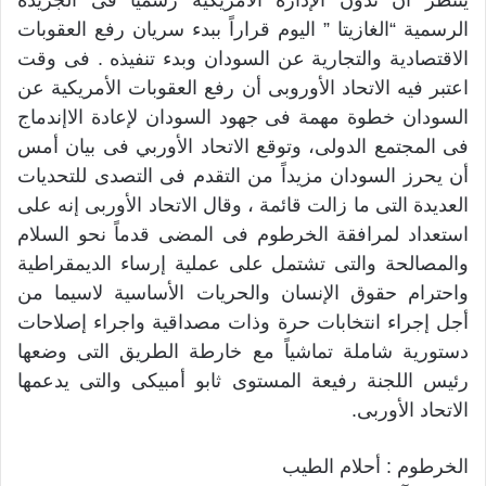
ينتظر أن تدون الإدارة الأمريكية رسمياً فى الجريدة
الرسمية “الغازيتا ” اليوم قراراً ببدء سريان رفع العقوبات
الاقتصادية والتجارية عن السودان وبدء تنفيذه . فى وقت
اعتبر فيه الاتحاد الأوروبى أن رفع العقوبات الأمريكية عن
السودان خطوة مهمة فى جهود السودان لإعادة الاإندماج
فى المجتمع الدولى، وتوقع الاتحاد الأوربي فى بيان أمس
أن يحرز السودان مزيداً من التقدم فى التصدى للتحديات
العديدة التى ما زالت قائمة ، وقال الاتحاد الأوربى إنه على
استعداد لمرافقة الخرطوم فى المضى قدماً نحو السلام
والمصالحة والتى تشتمل على عملية إرساء الديمقراطية
واحترام حقوق الإنسان والحريات الأساسية لاسيما من
أجل إجراء انتخابات حرة وذات مصداقية واجراء إصلاحات
دستورية شاملة تماشياً مع خارطة الطريق التى وضعها
رئيس اللجنة رفيعة المستوى ثابو أمبيكى والتى يدعمها
الاتحاد الأوربى.
الخرطوم : أحلام الطيب