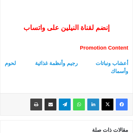
إنضم لقناة النيلين على واتساب
Promotion Content
أعشاب ونباتات
رجيم وأنظمة غذائية
لحوم
وأسماك
لينكدإن
واتساب
تيلقرام
مشاركة عبر البريد
طباعة
مقالات ذات صلة