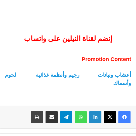
إنضم لقناة النيلين على واتساب
Promotion Content
أعشاب ونباتات
رجيم وأنظمة غذائية
لحوم
وأسماك
لينكدإن
واتساب
تيلقرام
مشاركة عبر البريد
طباعة