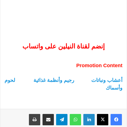
إنضم لقناة النيلين على واتساب
Promotion Content
أعشاب ونباتات
رجيم وأنظمة غذائية
لحوم
وأسماك
لينكدإن
واتساب
تيلقرام
مشاركة عبر البريد
طباعة