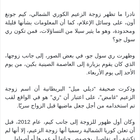
نادرا ما تظهر زوجة الزعيم الكوري الشمالي، كيم جونغ
أون، على وسائل الإعلام، كما أن المعلومات بشأنها قليلة
ومحدودة، وهو ما يثير سيلا من التساؤلات، فمن تكون ري
سول جو؟
وظهرت ري سول جو، في بعض الصور، إلى جانب زوجها،
الذي كان يقوم بزيارة إلى العاصمة الصينية بكين، من يوم
الأحد إلى يوم الأربعاء.
وذكرت صحيفة “ديلي ميل” البريطانية أن اسم زوجة
الزعيم “غامض”، على اعتبار أن “ري” هو في الواقع لقب
تم استخدامه من أجل جعل ماضيها قبل الزواج سريّا.
وكان أول ظهور للزوجة إلى جانب كيم، عام 2012، قبل
أن تعلن كوريا الشمالية رسميا أنها زوجة الزعيم، إلا أنها لم
تكشف أي تفاصيل بخصوص حياتها أو عمرها أو أصولها.