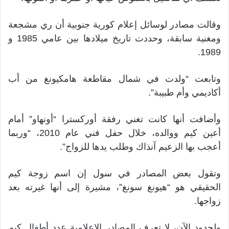
وقالت مصادر لوسائل إعلام كورية جنوبية أن ري مشجعة
ومغنية سابقة، وحددت تاريخ ميلادها بين عامي 1985 و
1989.
وتابعت “ولدت في شمال مقاطعة هامكيونغ من أب
أكاديمي وأم طبيبة”.
وأضافت أنها كانت تغني رفقة أوركسترا “أونهاو” أمام
أعين كيم ووالده، خلال حفل فني عام 2010، “وربما
أعجب بها الزعيم آنذاك وطلب يدها للزواج”.
وتقول بعض المصادر في سول إن اسم زوجة كيم
الحقيقي هو “هيونغ سونغ”، مشيرة إلى أنها غيرته بعد
زواجها.
ولحدود الآن، لا تعرف المصادر الإعلامية عدد أطفال كيم