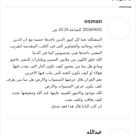
ي
osman
:
ق
2018/04/01 الساعة 10:24 ص
و
المشكله نحنا كل امور الدين ناخدها حسيه مع ان الدين
ل
حاجه روحانيه والتصاوير التى فى الكتب المقدسه لتقريب
المعنى ناخدها شى محسوس كما فى الدنيا
الله خلق الكون من ملايين السنين ومليارات البشر عاشو
وماتو هل منا من يتصور كيف تكون النار التى يعذب فيها
هؤلاء او كيف تكون الجنه التى يثاب فيها الاخرين
نعم القران قال عرضها السموات والارض هل منا من يعرف
كيف يكون عرض السموات والارض
الله موجود والامور الغيبيه علمها عند الله وحقيقتها عنده
كيف يعاقب وكيف يثيب
ان كان البابا قال هذا فقد صدق
ي
عبدالله
: