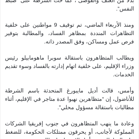
بدلا من العنف والفوضى”، كما حث الشرطة على “ضبط
النفس”.
ومنذ الأربعاء الماضي، تم توقيف 9 مواطنين على خلفية
التظاهرات المنددة بمظاهر الفساد، والمطالبة بتوفير
فرص عمل ومساكن، وفق المصدر ذاته.
ويطالب المتظاهرون باستقالة سوبرا ماهومابيلو رئيس
وزراء الإقليم، على خلفية اتهام إدارته بالفساد وسوء تقديم
الخدمات.
وأمس، قالت أديل مايبورغ المتحدثة باسم الشرطة
للأناضول، إن “متظاهرين نهبوا عدة متاجر في الإقليم، أثناء
مطالبات باستقالة مسؤول محلي”.
وعادة ما ينهب المتظاهرون في جنوب إفريقيا الشركات
المملوكة لأجانب، أو يحرقون ممتلكات الحكومة، للضغط