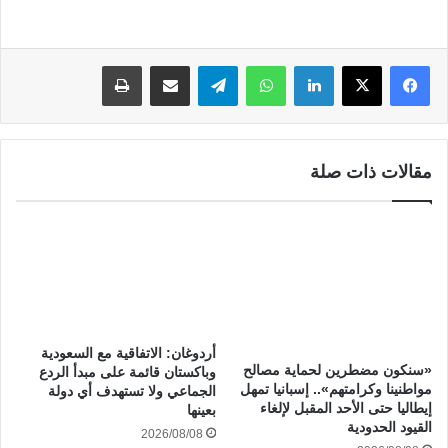
لينكدإن
واتساب
تيلقرام
مشاركة عبر البريد
طباعة
مقالات ذات صلة
أردوغان: الاتفاقية مع السعودية
«سنكون مضطرين لحماية مصالح
وباكستان قائمة على مبدأ الردع
مواطنينا وكرامتهم».. إسبانيا تمهل
الجماعي ولا تستهدف أي دولة
إيطاليا حتى الأحد المقبل لإلغاء
بعينها
القيود الحدودية
2026/08/08