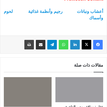
أعشاب ونباتات
رجيم وأنظمة غذائية
لحوم
وأسماك
لينكدإن
واتساب
تيلقرام
مشاركة عبر البريد
طباعة
مقالات ذات صلة
عقار : مواقف مصر الداعمة