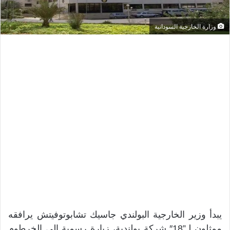
وزارة الخارجية السودانية
يبدأ وزير الخارجية البولندي جاسيك تشابوتوفيتش يرافقه
ممثلون لـ”18″ شركة بولندية، زيارة رسمية إلى الخرطوم