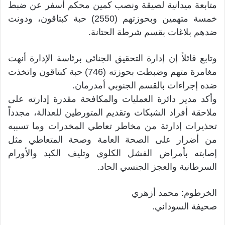
متابعة ميدانية لصيقة ونصب كمين محكم أسفر عن ضبط
خمسة متهمين وبحوزتهم (2550) حبة كبتاقون، ودونت
ضدهم بلاغات بقسم شرطة الحتانة.
وتابع قائلاً إن إدارة التحقيق الجنائي برئاسة الإدارة أنهت
مغامرة متهم وضبطت بحوزته (746) حبة كبتاقون واتخذت
ضده إجراءات بالقسم الجنوبي أمدرمان.
وأكد مدير دائرة العمليات والمكافحة مقدرة إدارته على
ملاحقة أفراد الشبكات وتقديم المتورطين للعدالة، مجدداً
تحذيرات إدارتة من مخاطر تعاطي المخدرات وما تسببه
من أضرار على الصحة العامة وصحة المتعاطي مثل
إصابته بأمراض الفشل الكلوي وتليف الكبد والأورام
السرطانية والعجز الجنسي الحاد.
الخرطوم: محمد أزهري
صحيفة السوداني.