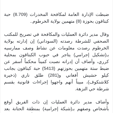
ضبطت الإدارة العامة لمكافحة المخدرات (8.709) حبة
كبتاقون بحوزة (8) متهمين بولاية الخرطوم..
وقال مدير دائرة العمليات والمكافحة في تصريح للمكتب
الصحفي للشرطة رصدته (السوداني) إن إدارته بولاية
الخرطوم رصدت معلومات عن نشاط وصف ممارسيه
بـ(تشكيل إجرامي) يتاجر في حبوب الكبتاقون بمحلية
كرري، وأضاف أن إدراته نصبت كميناً محكماً أسفر عن
ضبط ستة متهمين بحوزتهم (5413) حبة كبتاقون بجانب
كيلو حشيش أفغاني و(281) طلق ناري (ذخيرة
كلاشنكوف)، مبيناً أنهم واجهوا إجراءات قانونية بقسم
شرطة حي النزهة.
وأضاف مدير دائرة العمليات إن ذات الفريق أوقع
بأشخاص وصفهم بـ(شبكة إجرامية) بمنطقة الحتانة بعد