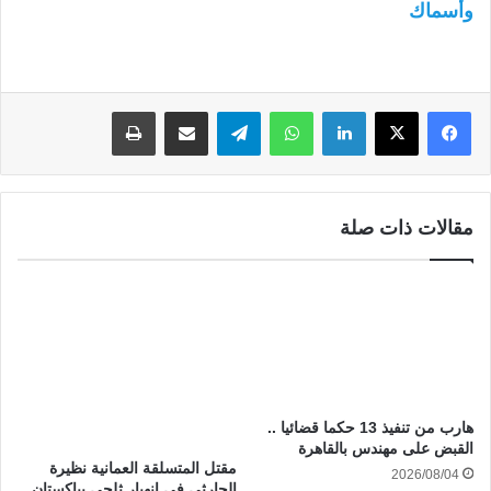
وأسماك
لينكدإن
واتساب
تيلقرام
مشاركة عبر البريد
طباعة
مقالات ذات صلة
هارب من تنفيذ 13 حكما قضائيا ..
القبض على مهندس بالقاهرة
مقتل المتسلقة العمانية نظيرة
2026/08/04
الحارثي في انهيار ثلجي بباكستان