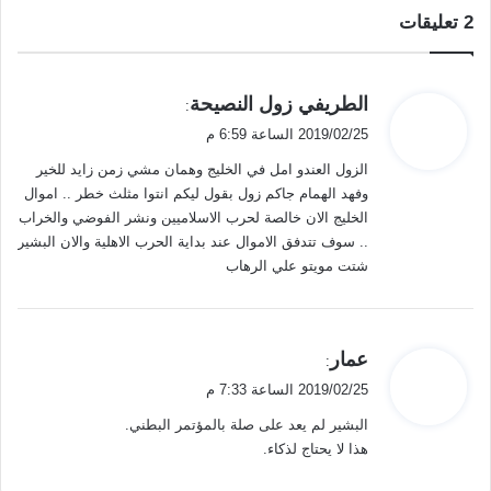
‫2 تعليقات
ي
الطريفي زول النصيحة
:
ق
2019/02/25 الساعة 6:59 م
و
الزول العندو امل في الخليج وهمان مشي زمن زايد للخير
ل
وفهد الهمام جاكم زول بقول ليكم انتوا مثلث خطر .. اموال
الخليج الان خالصة لحرب الاسلاميين ونشر الفوضي والخراب
.. سوف تتدفق الاموال عند بداية الحرب الاهلية والان البشير
شتت مويتو علي الرهاب
ي
عمار
:
ق
2019/02/25 الساعة 7:33 م
و
البشير لم يعد على صلة بالمؤتمر البطني.
ل
هذا لا يحتاج لذكاء.