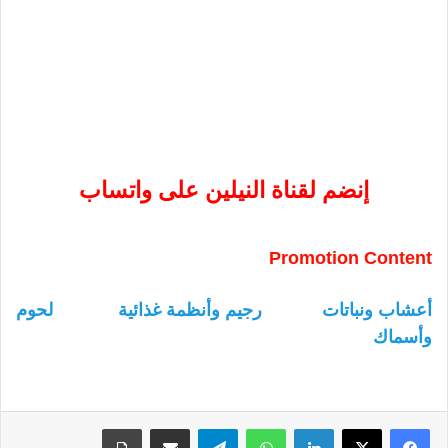
إنضم لقناة النيلين على واتساب
Promotion Content
أعشاب ونباتات
رجيم وأنظمة غذائية
لحوم
وأسماك
لينكدإن
واتساب
تيلقرام
مشاركة عبر البريد
طباعة