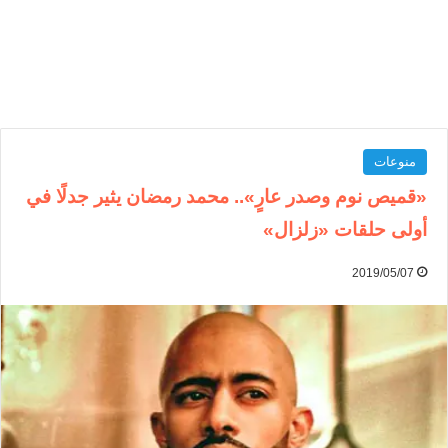
منوعات
«قميص نوم وصدر عارٍ».. محمد رمضان يثير جدلًا في
أولى حلقات «زلزال»
2019/05/07