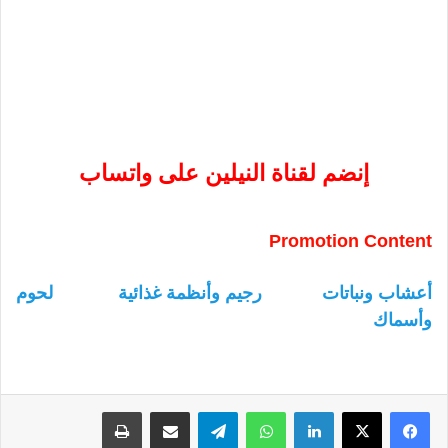
إنضم لقناة النيلين على واتساب
Promotion Content
أعشاب ونباتات
رجيم وأنظمة غذائية
لحوم
وأسماك
لينكدإن
واتساب
تيلقرام
مشاركة عبر البريد
طباعة