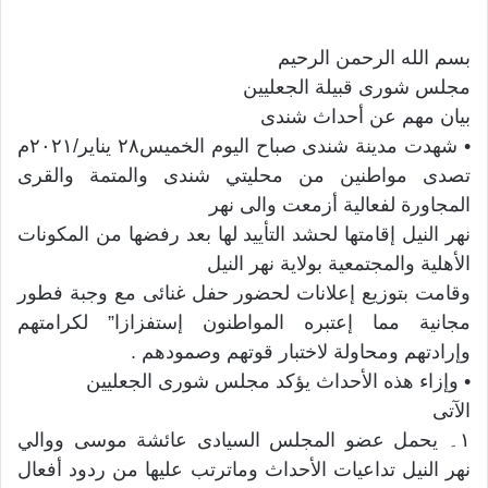
بسم الله الرحمن الرحیم
مجلس شوری قبیلة الجعلیین
بیان مهم عن أحداث شندی
• شهدت مدینة شندی صباح الیوم الخمیس٢٨ يناير/٢٠٢١م
تصدی مواطنین من محليتي شندی والمتمة والقری
المجاورة لفعالیة أزمعت والی نهر
نهر النیل إقامتها لحشد التأیید لها بعد رفضها من المکونات
الأهلیة والمجتمعية بولایة نهر النیل
وقامت بتوزيع إعلانات لحضور حفل غنائی مع وجبة فطور
مجانیة مما إعتبره المواطنون إستفزازا” لكرامتهم
وإرادتهم ومحاولة لاختبار قوتهم وصمودهم .
• وإزاء هذه الأحداث یؤکد مجلس شوری الجعلیین
الآتی
١۔ یحمل عضو المجلس السیادی عائشة موسی ووالي
نهر النيل تداعيات الأحداث وماترتب عليها من ردود أفعال