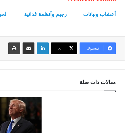
أعشاب ونباتات
رجيم وأنظمة غذائية
لحو
لينكدإن
مشاركة عبر البريد
طباعة
فيسبوك
‫X
مقالات ذات صلة