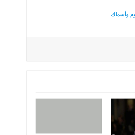
م وأسماك