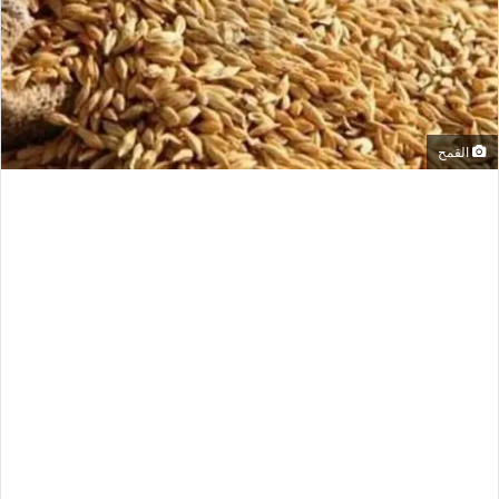
القمح