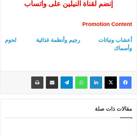
إنضم لقناة النيلين على واتساب
Promotion Content
أعشاب ونباتات
رجيم وأنظمة غذائية
لحوم
وأسماك
لينكدإن
واتساب
تيلقرام
مشاركة عبر البريد
طباعة
مقالات ذات صلة