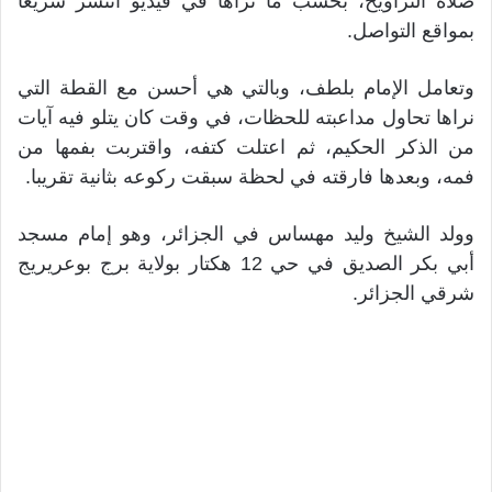
صلاة التراويح، بحسب ما نراها في فيديو انتشر سريعا
بمواقع التواصل.
وتعامل الإمام بلطف، وبالتي هي أحسن مع القطة التي
نراها تحاول مداعبته للحظات، في وقت كان يتلو فيه آيات
من الذكر الحكيم، ثم اعتلت كتفه، واقتربت بفمها من
فمه، وبعدها فارقته في لحظة سبقت ركوعه بثانية تقريبا.
وولد الشيخ وليد مهساس في الجزائر، وهو إمام مسجد
أبي بكر الصديق في حي 12 هكتار بولاية برج بوعريريج
شرقي الجزائر.