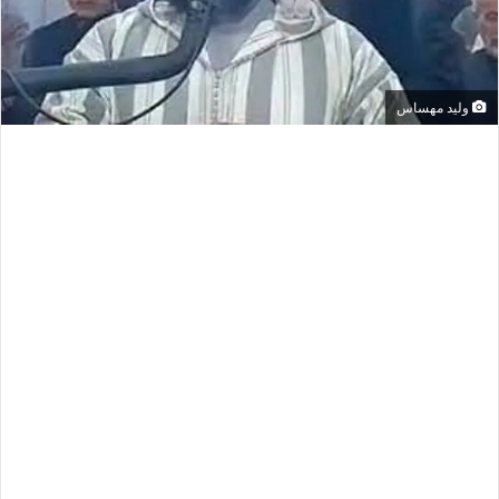
وليد مهساس