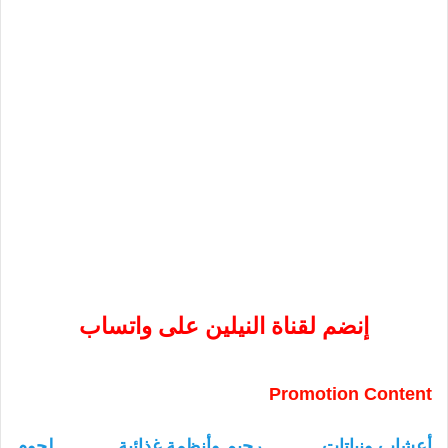
إنضم لقناة النيلين على واتساب
Promotion Content
أعشاب ونباتات
رجيم وأنظمة غذائية
لحوم