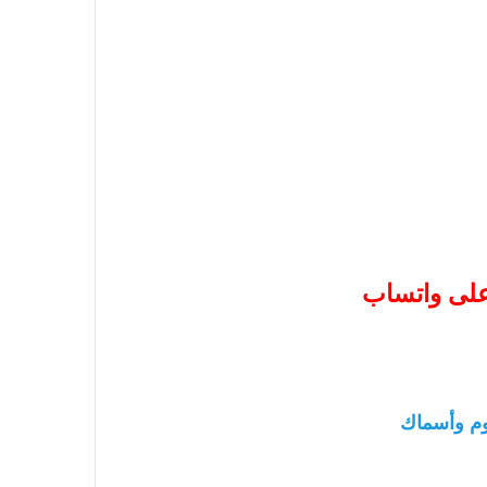
 على واتساب
م وأسماك