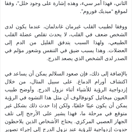
الثاني، فهذا أمر سيء، وهذه إشارة على وجود خلل”، وفقا
لموقع “ميديك فوروم”.
ووفقا لطبيب القلب غيرمان غاندلمان، عندما يكون لدى
الشخص ضعف في القلب، لا يحدث تقلص عضلة القلب
الطبيعي، ولهذا السبب يتدفق القليل من الدم إلى
العضلات. وهذا يسبب ضيق في التنفس وشعور مؤلم في
الصدر لدى الشخص الذي يصعد الدرج.
بالإضافة إلى ذلك، فإن صعود السلالم يمكن أن يساعد في
اكتشاف أورام الدماغ. على سبيل المثال، من خلال
إزدواجية الرؤية للأشياء أثناء نزول الدرج. وأوضح طبيب
العيون ميخائيل كونوفالوف أن مثل هذا التشوه في الرؤية
يمكن أن يكون عيبًا خلقيًا، ولكن إذا حدث ذلك بشكل غير
متوقع في مرحلة ما، فهذا يشير على الأرجح إلى تلف
الجهاز العصبي المركزي. يحتاج الأشخاص الذين يلاحظون
حدوث إزدواجية للرؤية عند نزول الدرج إلى إجراء تصوير