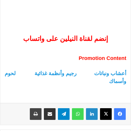
إنضم لقناة النيلين على واتساب
Promotion Content
أعشاب ونباتات
رجيم وأنظمة غذائية
لحوم
وأسماك
لينكدإن
واتساب
تيلقرام
مشاركة عبر البريد
طباعة