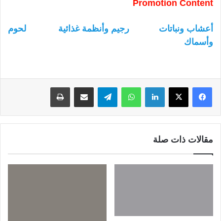
Promotion Content
أعشاب ونباتات
رجيم وأنظمة غذائية
لحوم
وأسماك
لينكدإن
واتساب
تيلقرام
مشاركة عبر البريد
طباعة
مقالات ذات صلة