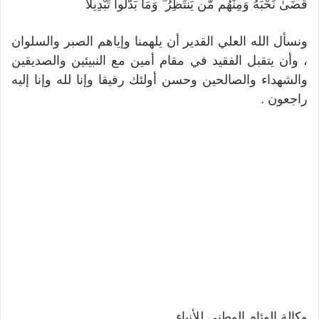
قَضَىٰ نَحْبَهُ وَمِنْهُم مَّن يَنتَظِرُ ۖ وَمَا بَدَّلُوا تَبْدِيلًا
ونسأل الله العلي القدير أن يلهمنا وإياهم الصبر والسلوان
، وأن يتقبل الفقيد في مقام أمين مع النبيئين والصديقين
والشهداء والصالحين وحسن أولئك رفيقا وإنا لله وإنا إليه
راجعون .
وكالة الوئام الوطني للأنباء