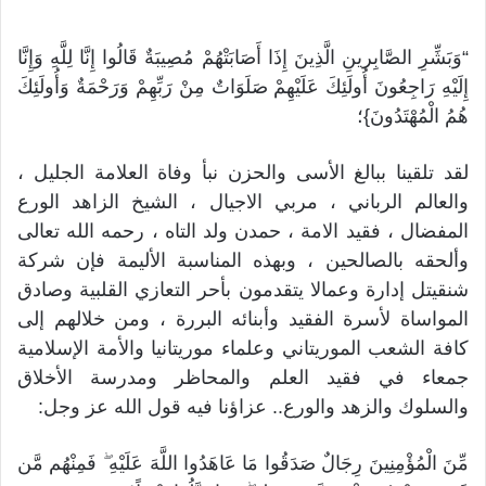
“وَبَشِّرِ الصَّابِرينِ الَّذِينَ إِذَا أَصَابَتْهُمْ مُصِيبَةٌ قَالُوا إِنَّا لِلَّهِ وَإِنَّا
إِلَيْهِ رَاجِعُونَ أُولَئِكَ عَلَيْهِمْ صَلَوَاتٌ مِنْ رَبِّهِمْ وَرَحْمَةٌ وَأُولَئِكَ
هُمُ الْمُهْتَدُونَ}؛
لقد تلقينا ببالغ الأسى والحزن نبأ وفاة العلامة الجليل ،
والعالم الرباني ، مربي الاجيال ، الشيخ الزاهد الورع
المفضال ، فقيد الامة ، حمدن ولد التاه ، رحمه الله تعالى
وألحقه بالصالحين ، وبهذه المناسبة الأليمة فإن شركة
شنقيتل إدارة وعمالا يتقدمون بأحر التعازي القلبية وصادق
المواساة لأسرة الفقيد وأبنائه البررة ، ومن خلالهم إلى
كافة الشعب الموريتاني وعلماء موريتانيا والأمة الإسلامية
جمعاء في فقيد العلم والمحاظر ومدرسة الأخلاق
والسلوك والزهد والورع.. عزاؤنا فيه قول الله عز وجل:
مِّنَ الْمُؤْمِنِينَ رِجَالٌ صَدَقُوا مَا عَاهَدُوا اللَّهَ عَلَيْهِ ۖ فَمِنْهُم مَّن