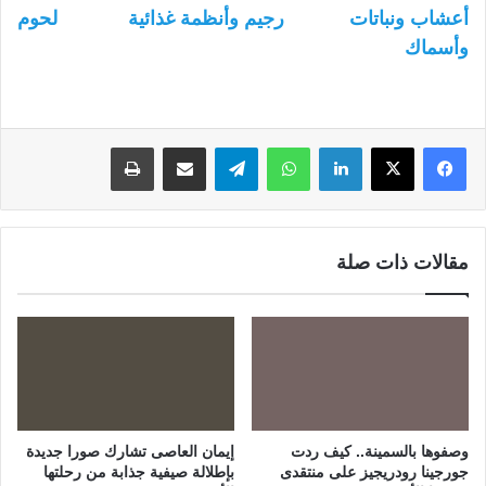
أعشاب ونباتات
رجيم وأنظمة غذائية
لحوم
وأسماك
لينكدإن
واتساب
تيلقرام
مشاركة عبر البريد
طباعة
مقالات ذات صلة
وصفوها بالسمينة.. كيف ردت
إيمان العاصى تشارك صورا جديدة
جورجينا رودريجيز على منتقدى
بإطلالة صيفية جذابة من رحلتها