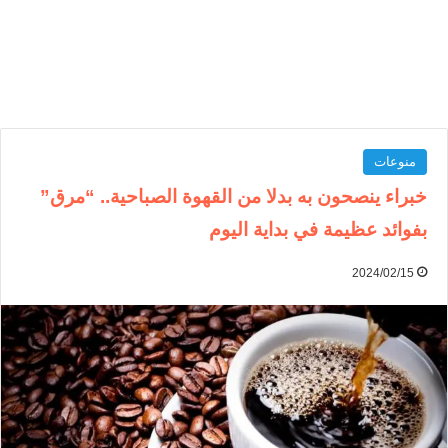
منوعات
خبراء ينصحون به بدلا من القهوة الصباحية.. “مرق”
بفوائد عظيمة في بداية اليوم
2024/02/15