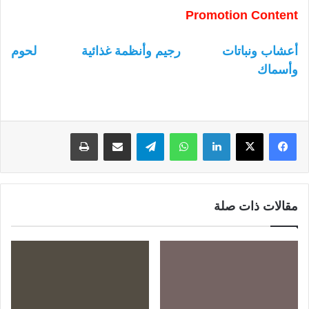
Promotion Content
أعشاب ونباتات
رجيم وأنظمة غذائية
لحوم
وأسماك
لينكدإن
واتساب
تيلقرام
مشاركة عبر البريد
طباعة
مقالات ذات صلة