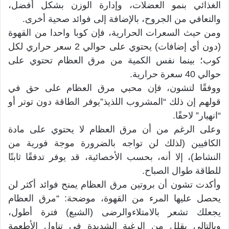
الغذائي بنمو العضلات، وإدارة الوزن بشكل أفضل،
والتعافي من الجروح، بالإضافة إلى فوائد صحية أخرى.
ومن حيث السعرات الحرارية، فإن كوبا واحدا من القهوة
(دون أي إضافات) يحتوي على حوالي 2 سعر حراري لكل
كوب؛ بينما نفس الكمية من مرق العظام تحتوي على
حوالي 40 سعرة حرارية.
ووفقًا لتشون، فإن محبي مرق العظام على حق في
قولهم إن ذلك “المشروب اللذيذ”يوفر الطاقة دون توتر أو
“انهيار” لاحقًا.
وعلى الرغم من أن مرق العظام لا يحتوي على مادة
الكافيين (لذلك لن تواجه بالضرورة موجة فورية من
النشاط)، إلا أنه، بحسب الأخصائية، قد يوفر تدفقًا ثابتًا
للطاقة طوال الصباح.
وأكدت تشون أن بروتين مرق العظام يمنح فوائد أكثر لن
يحصل عليها المرء من القهوة، موضحة: “مرق العظام
يجعلك تشعر بالامتلاءوالرضى (الشبع) فترة أطول،
وبالتالي يقلل من الرغبة الشديدة في تناول الأطعمة