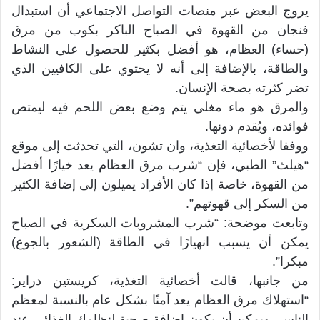
يروج البعض عبر منصات التواصل الاجتماعي أن استبدال
فنجان من القهوة في الصباح الباكر بكوب من مرق
(حساء) العظام، هو أفضل بكثير للحصول على النشاط
والطاقة، بالإضافة إلى أنه لا يحتوي على الكافيين الذي
تضر كثرته بصحة الإنسان.
والمرق هو ماء مغلي يتم وضع بعض اللحم فيه ليمتص
فوائده، ويُقدم دونها.
ووففا لأخصائية التغذية، وان تشون، التي تحدثت إلى موقع
“هيلث” الطبي، فإن “شرب مرق العظام يعد خيارًا أفضل
من القهوة، خاصة إذا كان الأفراد يميلون إلى إضافة الكثير
من السكر إلى قهوتهم”.
وتابعت موضحة: “شرب المشروبات السكرية في الصباح
يمكن أن يسبب انهيارًا في الطاقة (الشعور بالجوع)
مبكرا”.
من جانبها، قالت أخصائية التغذية، كريستين دراير:
“استهلاك مرق العظام يعد آمنًا بشكل عام بالنسبة لمعظم
الناس، ويمكن أن يكون إضافة صحية لنظامك الغذائي عند