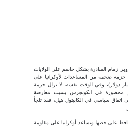
أوروبي زمام المبادرة بشكل حاسم على الولايات
 حزمة ضخمة من المساعدات لأوكرانيا على
بع سنوات بقيمة 50 مليار يورو (نحو 53.7 مليار دولار)، وفي الوقت نفسه، لا تزال حزمة
ة لكييف بقيمة 60 مليار دولار محظورة في الكونجرس بسبب معارضة
اتفاق سياسي في الكابيتول هيل، فقد تلجأ
.
حافظ على خطها وتساعد أوكرانيا على مقاومة