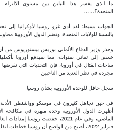
ما الذي يفسر هذا التباين بين مستوى الالتزام الم
المتحدة؟……
الجواب بسيط: لقد أدى غزو روسيا لأوكرانيا إلى تح
بالنسبة للولايات المتحدة، وتعتبر الدول الأوروبية محاول
وحذر وزير الدفاع الألماني بوريس بيستوريوس من أن
خمس إلى ثماني سنوات، مما سيدفع أوروبا بأكمله
ساحات القتال في أوروبا، فإن التحديات التي تفرضها ر
مجردة في نظر العديد من الناخبين
سجل حافل للوحدة الأوروبية بشأن روسيا
في حين تجاهل كثيرون في موسكو وواشنطن الأدلة الت
أظهرت الدول الأوروبية وحدة مبهرة في مكافحة ال
الماضي، وفي عام 2021، خفضت روسيا إ
فبراير 2022، أصبح من الواضح أن روسيا خططت 