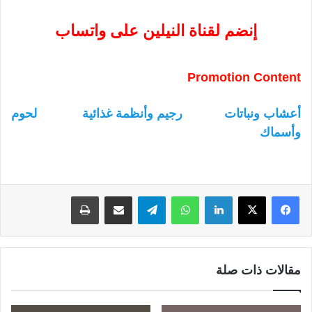
إنضم لقناة النيلين على واتساب
Promotion Content
أعشاب ونباتات
رجيم وأنظمة غذائية
لحوم
وأسماك
لينكدإن
واتساب
تيلقرام
مشاركة عبر البريد
طباعة
مقالات ذات صلة