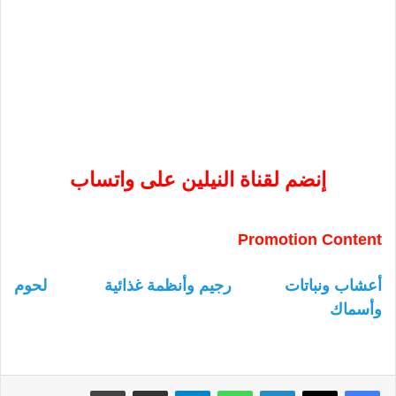
إنضم لقناة النيلين على واتساب
Promotion Content
أعشاب ونباتات
رجيم وأنظمة غذائية
لحوم
وأسماك
لينكدإن
واتساب
تيلقرام
مشاركة عبر البريد
طباعة