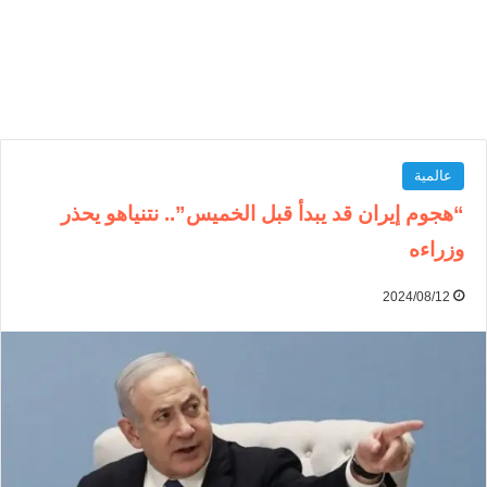
عالمية
“هجوم إيران قد يبدأ قبل الخميس”.. نتنياهو يحذر
وزراءه
2024/08/12