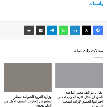
وأسماك
لينكدإن
واتساب
تيلقرام
مشاركة عبر البريد
طباعة
مقالات ذات صلة
عقار : مواقف مصر الداعمة
وزارة الثروة الحيوانية بسنار
للسودان خلال فترة الحرب تعكس
تستعرض إنجازات النصف الأول من
احترامها العميق لإرادة الشعب
العام 2026
السوداني