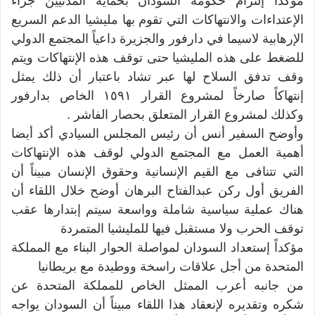
مؤكداً إلتزام حكومة السودان بحماية المدنيين جراء
الإعتداءات والانتهاكات التي تقوم بها مليشيا الدعم السريع
الإرهابية لاسيما في دارفور والجزيرة داعياً المجتمع الدولي
للضغط على هذه المليشيا حتى توقف هذه الإنتهاكات ويتم
وقف تدفق السلاح لها عبر تشاد باعتبار أن ذلك يمثل
إنتهاكاً صارخاً لمشروع القرار ١٥٩١ الخاص بدارفور
وكذلك لمشروع القرار المتعلق بحصار الفاشر .
وأوضح السفير أنس أن رئيس المجلس السيادي أكد أيضا
أهمية العمل مع المجتمع الدولي لوقف هذه الإنتهاكات
التي تتنافى مع القيم الإنسانية وحقوق الإنسان مبيناً أن
الفريق أول ركن عبدالفتاح البرهان أوضح خلال اللقاء أن
هناك عملية سياسية شاملة وواسعة سيتم إبتدارها عقب
توقف الحرب ولا مستقبل فيها للمليشيا المتمردة
مؤكداً إستعداد السودان لمواصلة الحوار البناء مع المملكة
المتحدة من أجل علاقات راسخة ووطيدة مع بريطانيا
من جانبه أعرب الممثل الخاص للمملكة المتحدة عن
شكره وتقديره لإنعقاد هذا اللقاء مبيناً أن السودان يواجه