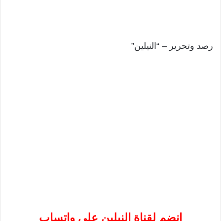
رصد وتحرير – “النيلين”
إنضم لقناة النيلين على واتساب