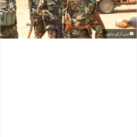
مني أركو مناوي