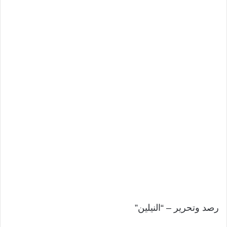
رصد وتحرير – “النيلين”