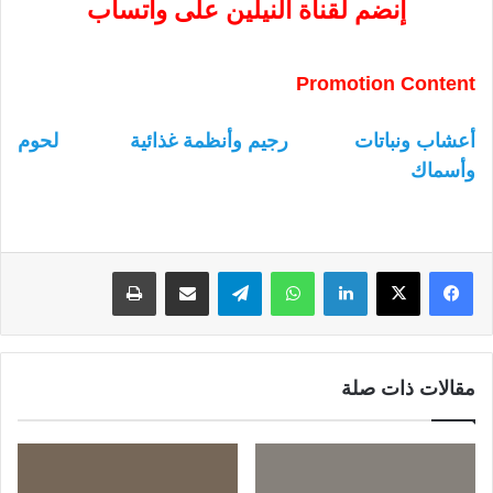
إنضم لقناة النيلين على واتساب
Promotion Content
أعشاب ونباتات
رجيم وأنظمة غذائية
لحوم
وأسماك
لينكدإن
واتساب
تيلقرام
مشاركة عبر البريد
طباعة
مقالات ذات صلة