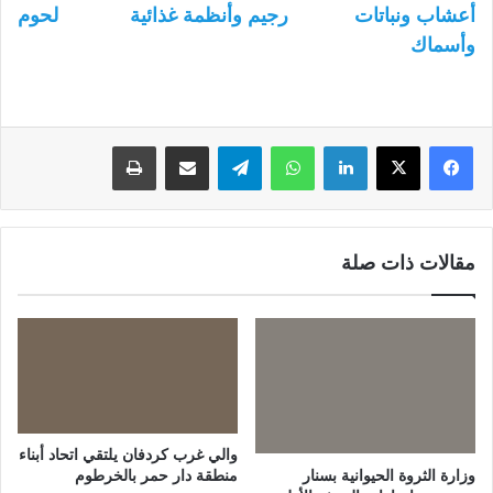
أعشاب ونباتات
رجيم وأنظمة غذائية
لحوم
وأسماك
لينكدإن
واتساب
تيلقرام
مشاركة عبر البريد
طباعة
مقالات ذات صلة
والي غرب كردفان يلتقي اتحاد أبناء
وزارة الثروة الحيوانية بسنار
منطقة دار حمر بالخرطوم