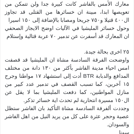
معارك الأمس بالفاشر كانت كبيرة جدا ولن تتمكن من
تعويصها ابدا، مبينة ان خسائرها من القتلى قد تجاوز
ال٤٠٠ قتيلا و٧٥٠ جريحا ومصابا بالإضافة إلى ١٥٠ اسيرا
وحول خسائر المليشيا في الآليات اوضح الايجاز الصحفي
ان المعارك قد أسفرت عن تدمير ٧٠ عربة قتالية وإستلام
٢٥ اخرى بحالة جيدة.
واوضحت الفرقة السادسة مشاة ان المليشيا قد قصفت
امس احياء مدينة الفاشر بأكثر من ١٣٠ دانة من مختلف
المدافع والدبابة BTR أدت إلى استشهاد ١٧ مواطنا وجرح
١٥ آخرين، كما تسبب القصف في تدمير عدد كبير من
منازل المواطنين، كما دفعت المليشيا بما لا يقل عن
ال١٥٠ مسيرة انتحارية لم تحدث اية خسائر تذكر.
وجددت ألفرفة السادسة مشاة التأكيد بان الفاشر ستظل
عصية وحجر عثرة على كل من يريد النيل من اهل الفاشر
والسودان.
سونا